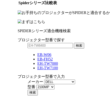
Spiderシリーズ比較表
SPIDERシリーズ
適合機種検索
プロジェクター
型番で
探す
EB-W06
EB-FH52
EH-TW7000
EH-TW7100
プロジェクター
型番で
入力
メーカー
型番