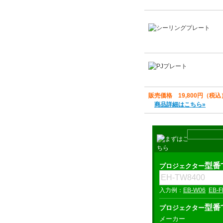
販売価格 19,800円（税込
商品詳細はこちら»
型番
プロジェクター
EB-W06
EB-F
型番
プロジェクター
メーカー