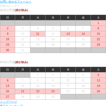
お問い合わせフォームへ
営業カレンダー
08月の予定
(赤が休み)
日
月
火
水
木
金
土
○
○
○
○
○
○
1
2
3
4
5
6
7
8
9
10
11
12
13
14
15
16
17
18
19
20
21
22
23
24
25
26
27
28
29
30
31
○
○
○
○
○
09月の予定
(赤が休み)
日
月
火
水
木
金
土
○
○
1
2
3
4
5
6
7
8
9
10
11
12
13
14
15
16
17
18
19
20
21
22
23
24
25
26
27
28
29
30
○
○
○
トップページ
商品ラインナップ