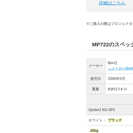
詳細はこちら
※ご購入の際はプロジェクタ
MP722のスペッ
BenQ
メーカー
→メーカーBe
発売日
2008年5月
重量
約約3.5キロ
Spider2 KG-SP2
ホワイト・
ブラック
20kg