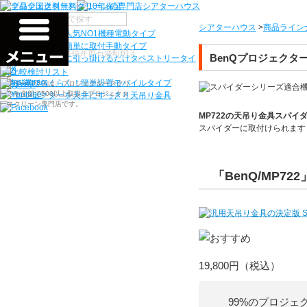
機種から選ぶ
シアターハウス
>
商品ライン
検索
シアターハウス人気NO1機種
電動タイプ
電源工事なしで簡単に取付
手動タイプ
〒910-0122 福井県福井市石盛町613
BenQプロジェクタ
ネジ付きフックに引っ掛けるだけ
タペストリータイ
プ
持ち運びらくらく！簡単設置
モバイルタイプ
シアターハウスは、プロジェクタースクリ
ーンを全部で500以上取扱うプロジェクタ
プロジェクターを天井にすっきり
天吊り金具
ースクリーン専門店です。
MP722
の天吊り金具スパイ
スパイダーに
取付けられます
「BenQ/MP722
19,800円
（税込）
99%のプロジェ