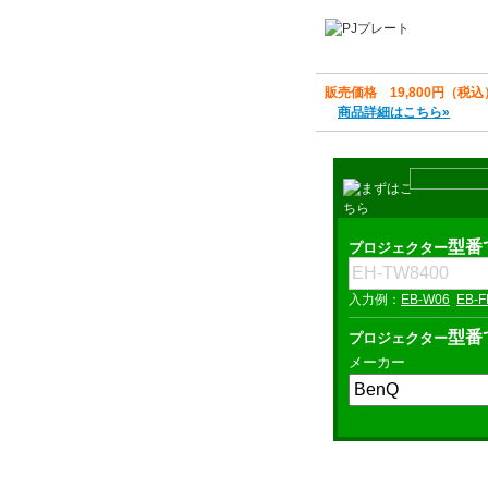
販売価格 19,800円（税込
商品詳細はこちら»
型番
プロジェクター
EB-W06
EB-F
型番
プロジェクター
メーカー