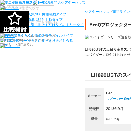
機種から選ぶ
シアターハウス
>
商品ライン
検索
シアターハウス人気NO1機種
電動タイプ
電源工事なしで簡単に取付
手動タイプ
〒910-0122 福井県福井市石盛町613
BenQプロジェクター
ネジ付きフックに引っ掛けるだけ
タペストリータイ
プ
持ち運びらくらく！簡単設置
モバイルタイプ
シアターハウスは、プロジェクタースクリ
ーンを全部で500以上取扱うプロジェクタ
プロジェクターを天井にすっきり
天吊り金具
ースクリーン専門店です。
LH890UST
の天吊り金具スパ
スパイダーに
取付けられませ
LH890USTの
BenQ
メーカー
→メーカーBe
発売日
2018年9月
重量
約9.06キロ