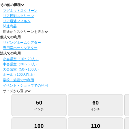
その他の機種
マグネットスクリーン
リア投影スクリーン
リア透過フィルム
関連商品
用途からスクリーンを選ぶ
個人での利用
リビングホームシアター
専用室ホームシアター
法人での利用
小会議室（10〜20人）
中会議室（20〜50人）
大会議室（50〜100人）
ホール（100人以上）
学校・施設での利用
イベント・ショップでの利用
サイズから選ぶ
50
60
インチ
インチ
100
110