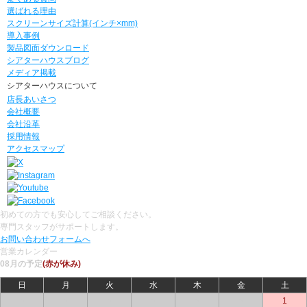
選ばれる理由
スクリーンサイズ計算(インチ×mm)
導入事例
製品図面ダウンロード
シアターハウスブログ
メディア掲載
シアターハウスについて
店長あいさつ
会社概要
会社沿革
採用情報
アクセスマップ
初めての方でも安心してご相談ください。
専門スタッフがサポートします。
お問い合わせフォームへ
営業カレンダー
08月の予定
(赤が休み)
日
月
火
水
木
金
土
○
○
○
○
○
○
1