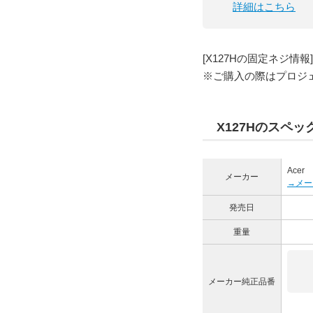
詳細はこちら
[X127Hの固定ネジ情報]
※ご購入の際はプロジ
X127Hのスペッ
Acer
メーカー
→メー
発売日
重量
メーカー純正品番