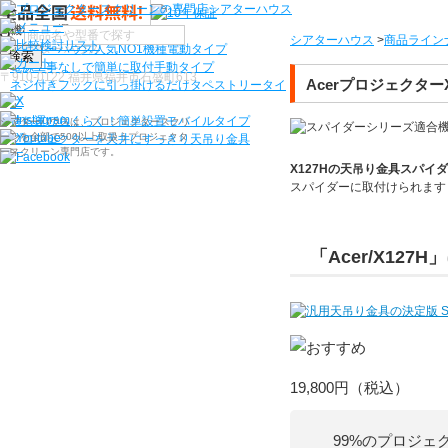
機種から選ぶ
シアターハウス
>
商品ライン
シアターハウス人気NO1機種
電動タイプ
検索
電源工事なしで簡単に取付
手動タイプ
〒910-0122 福井県福井市石盛町613
Acerプロジェクター
ネジ付きフックに引っ掛けるだけ
タペストリータイ
プ
持ち運びらくらく！簡単設置
モバイルタイプ
シアターハウスは、プロジェクタースクリ
ーンを全部で500以上取扱うプロジェクタ
プロジェクターを天井にすっきり
天吊り金具
ースクリーン専門店です。
X127H
の天吊り金具スパイダ
スパイダーに
取付けられます
「Acer/X127H」
19,800円
（税込）
99%のプロジェ