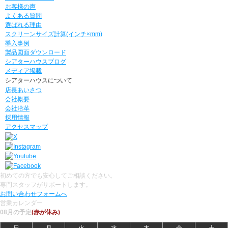
お客様の声
よくある質問
選ばれる理由
スクリーンサイズ計算(インチ×mm)
導入事例
製品図面ダウンロード
シアターハウスブログ
メディア掲載
シアターハウスについて
店長あいさつ
会社概要
会社沿革
採用情報
アクセスマップ
初めての方でも安心してご相談ください。
専門スタッフがサポートします。
お問い合わせフォームへ
営業カレンダー
08月の予定
(赤が休み)
日
月
火
水
木
金
土