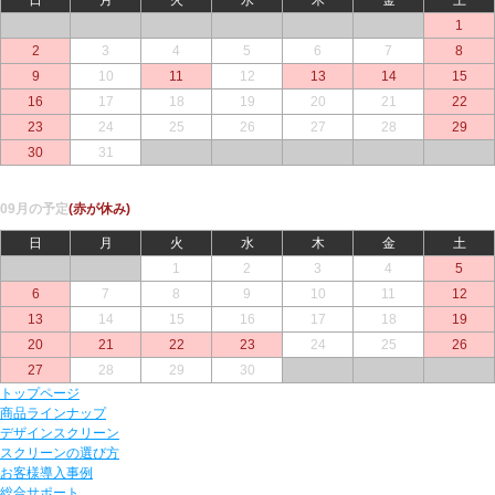
○
○
○
○
○
○
1
2
3
4
5
6
7
8
9
10
11
12
13
14
15
16
17
18
19
20
21
22
23
24
25
26
27
28
29
30
31
○
○
○
○
○
09月の予定
(赤が休み)
日
月
火
水
木
金
土
○
○
1
2
3
4
5
6
7
8
9
10
11
12
13
14
15
16
17
18
19
20
21
22
23
24
25
26
27
28
29
30
○
○
○
トップページ
商品ラインナップ
デザインスクリーン
スクリーンの選び方
お客様導入事例
総合サポート