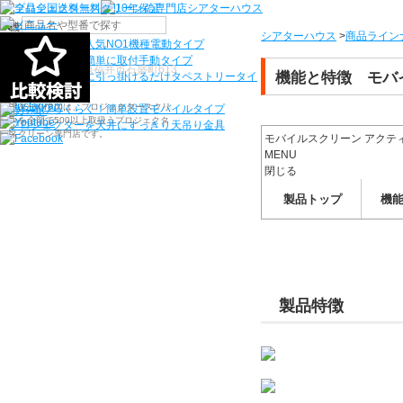
機種から選ぶ
シアターハウス
>
商品ライン
検索
シアターハウス人気NO1機種
電動タイプ
電源工事なしで簡単に取付
手動タイプ
〒910-0122 福井県福井市石盛町613
機能と特徴 モバ
ネジ付きフックに引っ掛けるだけ
タペストリータイ
プ
シアターハウスは、プロジェクタースクリ
持ち運びらくらく！簡単設置
モバイルタイプ
ーンを全部で500以上取扱うプロジェクタ
プロジェクターを天井にすっきり
天吊り金具
ースクリーン専門店です。
モバイルスクリーン アクテ
MENU
閉じる
製品トップ
機
製品特徴