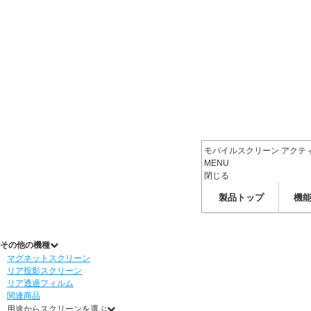
モバイルスクリーン アクテ
MENU
閉じる
製品トップ
機
その他の機種
マグネットスクリーン
リア投影スクリーン
リア透過フィルム
関連商品
用途からスクリーンを選ぶ