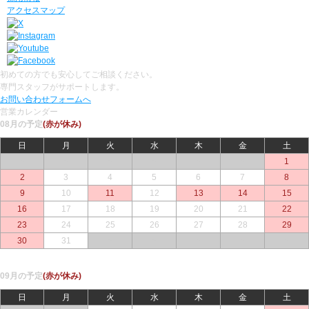
アクセスマップ
初めての方でも安心してご相談ください。
専門スタッフがサポートします。
お問い合わせフォームへ
営業カレンダー
08月の予定
(赤が休み)
日
月
火
水
木
金
土
○
○
○
○
○
○
1
2
3
4
5
6
7
8
9
10
11
12
13
14
15
16
17
18
19
20
21
22
23
24
25
26
27
28
29
30
31
○
○
○
○
○
09月の予定
(赤が休み)
日
月
火
水
木
金
土