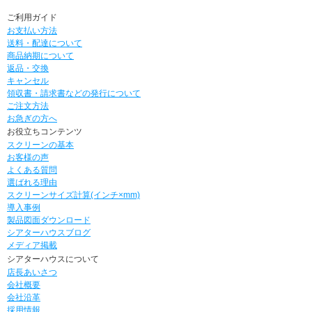
ご利用ガイド
お支払い方法
送料・配達について
商品納期について
返品・交換
キャンセル
領収書・請求書などの発行について
ご注文方法
お急ぎの方へ
お役立ちコンテンツ
スクリーンの基本
お客様の声
よくある質問
選ばれる理由
スクリーンサイズ計算(インチ×mm)
導入事例
製品図面ダウンロード
シアターハウスブログ
メディア掲載
シアターハウスについて
店長あいさつ
会社概要
会社沿革
採用情報