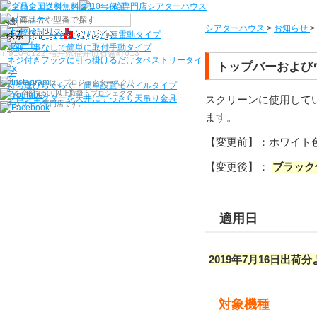
機種から選ぶ
シアターハウス
>
お知らせ
>
検索
シアターハウス人気NO1機種
電動タイプ
電源工事なしで簡単に取付
手動タイプ
〒910-0122 福井県福井市石盛町613
ネジ付きフックに引っ掛けるだけ
タペストリータイ
トップバーおよび
プ
シアターハウスは、プロジェクタースクリ
持ち運びらくらく！簡単設置
モバイルタイプ
ーンを全部で500以上取扱うプロジェクタ
スクリーンに使用して
プロジェクターを天井にすっきり
天吊り金具
ースクリーン専門店です。
ます。
【変更前】：ホワイト
【変更後】：
ブラック
適用日
2019年7月16日出荷分
対象機種