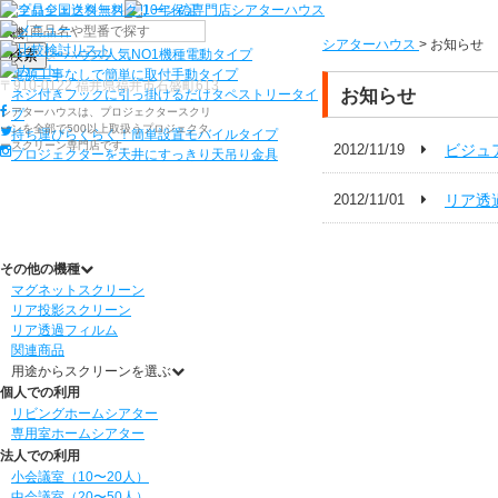
機種から選ぶ
シアターハウス
>
お知らせ
検索
シアターハウス人気NO1機種
電動タイプ
電源工事なしで簡単に取付
手動タイプ
〒910-0122 福井県福井市石盛町613
お知らせ
ネジ付きフックに引っ掛けるだけ
タペストリータイ
シアターハウスは、プロジェクタースクリ
プ
ーンを全部で500以上取扱うプロジェクタ
持ち運びらくらく！簡単設置
モバイルタイプ
ースクリーン専門店です。
2012/11/19
ビジュ
プロジェクターを天井にすっきり
天吊り金具
2012/11/01
リア透
その他の機種
マグネットスクリーン
リア投影スクリーン
リア透過フィルム
関連商品
用途からスクリーンを選ぶ
個人での利用
リビングホームシアター
専用室ホームシアター
法人での利用
小会議室（10〜20人）
中会議室（20〜50人）