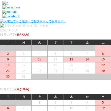
営業カレンダー
08月の予定
(赤が休み)
日
月
火
水
木
金
土
○
○
○
○
○
○
1
2
3
4
5
6
7
8
9
10
11
12
13
14
15
16
17
18
19
20
21
22
23
24
25
26
27
28
29
30
31
○
○
○
○
○
09月の予定
(赤が休み)
日
月
火
水
木
金
土
○
○
1
2
3
4
5
6
7
8
9
10
11
12