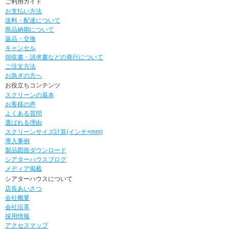
ご利用ガイド
お支払い方法
送料・配達について
商品納期について
返品・交換
キャンセル
領収書・請求書などの発行について
ご注文方法
お急ぎの方へ
お役立ちコンテンツ
スクリーンの基本
お客様の声
よくある質問
選ばれる理由
スクリーンサイズ計算(インチ×mm)
導入事例
製品図面ダウンロード
シアターハウスブログ
メディア掲載
シアターハウスについて
店長あいさつ
会社概要
会社沿革
採用情報
アクセスマップ