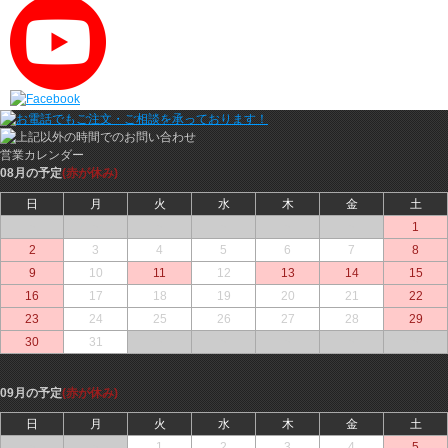
営業カレンダー
08月の予定
(赤が休み)
日
月
火
水
木
金
土
○
○
○
○
○
○
1
2
3
4
5
6
7
8
9
10
11
12
13
14
15
16
17
18
19
20
21
22
23
24
25
26
27
28
29
30
31
○
○
○
○
○
09月の予定
(赤が休み)
日
月
火
水
木
金
土
○
○
1
2
3
4
5