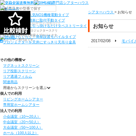
機種から選ぶ
シアターハウス
>
お知らせ
検索
シアターハウス人気NO1機種
電動タイプ
電源工事なしで簡単に取付
手動タイプ
〒910-0122 福井県福井市石盛町613
お知らせ
ネジ付きフックに引っ掛けるだけ
タペストリータイ
シアターハウスは、プロジェクタースクリ
プ
ーンを全部で500以上取扱うプロジェクタ
持ち運びらくらく！簡単設置
モバイルタイプ
ースクリーン専門店です。
2017/02/08
モバイ
プロジェクターを天井にすっきり
天吊り金具
その他の機種
マグネットスクリーン
リア投影スクリーン
リア透過フィルム
関連商品
用途からスクリーンを選ぶ
個人での利用
リビングホームシアター
専用室ホームシアター
法人での利用
小会議室（10〜20人）
中会議室（20〜50人）
大会議室（50〜100人）
ホール（100人以上）