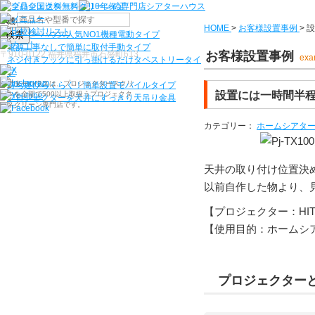
機種から選ぶ
HOME
>
お客様設置事例
>
設
検索
シアターハウス人気NO1機種
電動タイプ
電源工事なしで簡単に取付
手動タイプ
〒910-0122 福井県福井市石盛町613
お客様設置事例
exa
ネジ付きフックに引っ掛けるだけ
タペストリータイ
プ
シアターハウスは、プロジェクタースクリ
持ち運びらくらく！簡単設置
モバイルタイプ
設置には一時間半
ーンを全部で500以上取扱うプロジェクタ
プロジェクターを天井にすっきり
天吊り金具
ースクリーン専門店です。
カテゴリー：
ホームシアタ
天井の取り付け位置決
以前自作した物より、
【プロジェクター：HITAC
【使用目的：ホームシ
プロジェクター