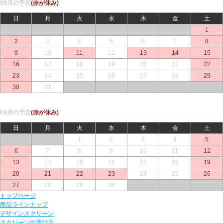
08月の予定
(赤が休み)
日
月
火
水
木
金
土
○
○
○
○
○
○
1
2
3
4
5
6
7
8
9
10
11
12
13
14
15
16
17
18
19
20
21
22
23
24
25
26
27
28
29
30
31
○
○
○
○
○
09月の予定
(赤が休み)
日
月
火
水
木
金
土
○
○
1
2
3
4
5
6
7
8
9
10
11
12
13
14
15
16
17
18
19
20
21
22
23
24
25
26
27
28
29
30
○
○
○
トップページ
商品ラインナップ
デザインスクリーン
スクリーンの選び方