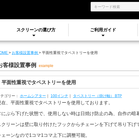
スクリーンの選び方
ご利用ガイド
OME
>
お客様設置事例
>
平面性重視でタペストリーを使用
お客様設置事例
example
平面性重視でタペストリーを使用
カテゴリー：
ホームシアター
｜
100インチ
｜
タペストリー（掛け軸） BTP
現在、平面性重視でタペストリーを使用しております。
常にぶら下げた状態で、使用しない時は日焼け防止の為、自作の暗
スクリーンは壁に取り付けたフックからチェーンを下げて吊り下げ
チェーンなので1コマ1コマ上下に調整可能。