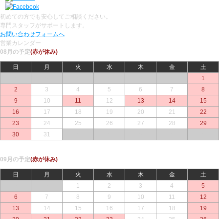
初めての方でも安心してご相談ください。
専門スタッフがサポートします。
お問い合わせフォームへ
営業カレンダー
08月の予定
(赤が休み)
日
月
火
水
木
金
土
○
○
○
○
○
○
1
2
3
4
5
6
7
8
9
10
11
12
13
14
15
16
17
18
19
20
21
22
23
24
25
26
27
28
29
30
31
○
○
○
○
○
09月の予定
(赤が休み)
日
月
火
水
木
金
土
○
○
1
2
3
4
5
6
7
8
9
10
11
12
13
14
15
16
17
18
19