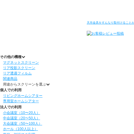
天吊金具をすんなり取付けること
その他の機種
マグネットスクリーン
リア投影スクリーン
リア透過フィルム
関連商品
用途からスクリーンを選ぶ
個人での利用
リビングホームシアター
専用室ホームシアター
法人での利用
小会議室（10〜20人）
中会議室（20〜50人）
大会議室（50〜100人）
ホール（100人以上）