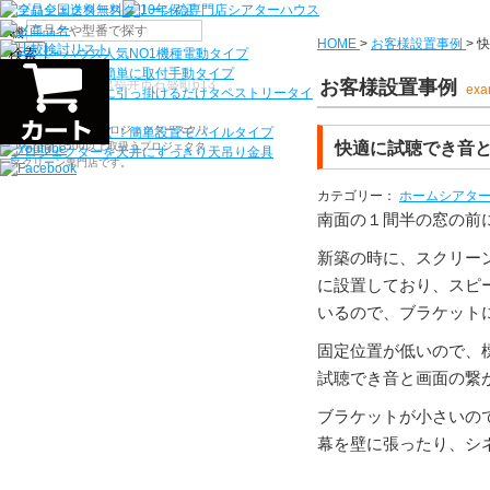
機種から選ぶ
HOME
>
お客様設置事例
>
快
検索
シアターハウス人気NO1機種
電動タイプ
電源工事なしで簡単に取付
手動タイプ
〒910-0122 福井県福井市石盛町613
お客様設置事例
exa
ネジ付きフックに引っ掛けるだけ
タペストリータイ
プ
シアターハウスは、プロジェクタースクリ
持ち運びらくらく！簡単設置
モバイルタイプ
快適に試聴でき音
ーンを全部で500以上取扱うプロジェクタ
プロジェクターを天井にすっきり
天吊り金具
ースクリーン専門店です。
カテゴリー：
ホームシアタ
南面の１間半の窓の前に1
新築の時に、スクリー
に設置しており、スピ
いるので、ブラケットに
固定位置が低いので、
試聴でき音と画面の繋
ブラケットが小さいので
幕を壁に張ったり、シ