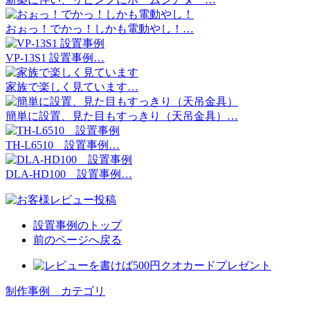
おぉっ！でかっ！しかも電動やし！…
VP-13S1 設置事例…
家族で楽しく見ています…
簡単に設置、見た目もすっきり（天吊金具）…
TH-L6510 設置事例…
DLA-HD100 設置事例…
設置事例のトップ
前のページへ戻る
制作事例 カテゴリ