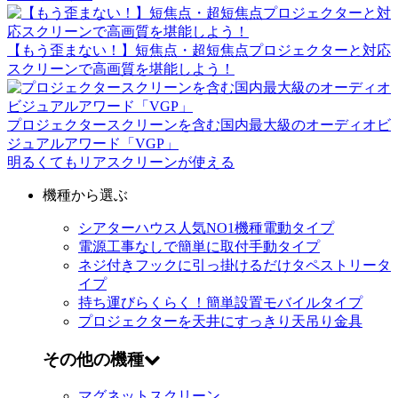
【もう歪まない！】短焦点・超短焦点プロジェクターと対応
スクリーンで高画質を堪能しよう！
プロジェクタースクリーンを含む国内最大級のオーディオビ
ジュアルアワード「VGP」
明るくてもリアスクリーンが使える
機種から選ぶ
シアターハウス人気NO1機種
電動タイプ
電源工事なしで簡単に取付
手動タイプ
ネジ付きフックに引っ掛けるだけ
タペストリータ
イプ
持ち運びらくらく！簡単設置
モバイルタイプ
プロジェクターを天井にすっきり
天吊り金具
その他の機種
マグネットスクリーン