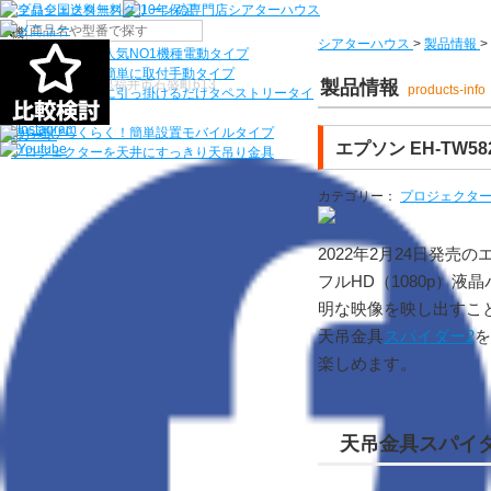
機種から選ぶ
シアターハウス
>
製品情報
>
検索
シアターハウス人気NO1機種
電動タイプ
電源工事なしで簡単に取付
手動タイプ
〒910-0122 福井県福井市石盛町613
製品情報
products-info
ネジ付きフックに引っ掛けるだけ
タペストリータイ
プ
持ち運びらくらく！簡単設置
モバイルタイプ
エプソン EH-TW
プロジェクターを天井にすっきり
天吊り金具
カテゴリー：
プロジェクタ
2022年2月24日発売
フルHD（1080p）液
明な映像を映し出すこ
天吊金具
スパイダー2
を
楽しめます。
天吊金具スパイダー