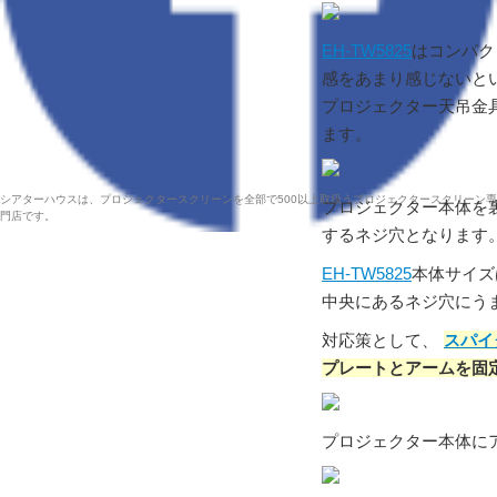
EH-TW5825
はコンパク
感をあまり感じないと
プロジェクター天吊金
ます。
シアターハウスは、プロジェクタースクリーンを全部で500以上取扱うプロジェクタースクリーン専
プロジェクター本体を
門店です。
するネジ穴となります
EH-TW5825
本体サイズ
中央にあるネジ穴にう
対応策として、
スパイ
プレートとアームを固
プロジェクター本体に