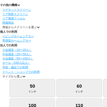
その他の機種
マグネットスクリーン
リア投影スクリーン
リア透過フィルム
関連商品
用途からスクリーンを選ぶ
個人での利用
リビングホームシアター
専用室ホームシアター
法人での利用
小会議室（10〜20人）
中会議室（20〜50人）
大会議室（50〜100人）
ホール（100人以上）
学校・施設での利用
イベント・ショップでの利用
サイズから選ぶ
50
60
インチ
インチ
100
110