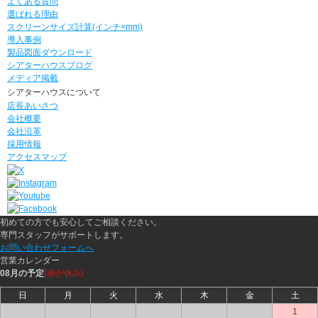
よくある質問
選ばれる理由
スクリーンサイズ計算(インチ×mm)
導入事例
製品図面ダウンロード
シアターハウスブログ
メディア掲載
シアターハウスについて
店長あいさつ
会社概要
会社沿革
採用情報
アクセスマップ
初めての方でも安心してご相談ください。
専門スタッフがサポートします。
お問い合わせフォームへ
営業カレンダー
08月の予定
(赤が休み)
日
月
火
水
木
金
土
○
○
○
○
○
○
1