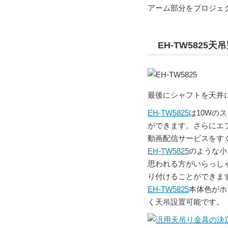
アーム部分をプロジェ
EH-TW5825天
最後にシャフトを天井
EH-TW5825
は10Wの
ができます。さらにエプ
動画配信サービスをす
EH-TW5825
のような小
思われる方がいらっし
り付けることができま
EH-TW5825
本体色がホ
く天吊設置可能です。