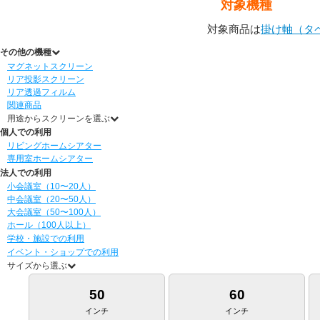
対象機種
対象商品は
掛け軸（タ
その他の機種
マグネットスクリーン
リア投影スクリーン
リア透過フィルム
関連商品
用途からスクリーンを選ぶ
個人での利用
リビングホームシアター
専用室ホームシアター
法人での利用
小会議室（10〜20人）
中会議室（20〜50人）
大会議室（50〜100人）
ホール（100人以上）
学校・施設での利用
イベント・ショップでの利用
サイズから選ぶ
50
60
インチ
インチ