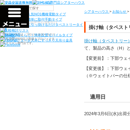
機種から選ぶ
シアターハウス
>
お知らせ
>
検索
シアターハウス人気NO1機種
電動タイプ
電源工事なしで簡単に取付
手動タイプ
〒910-0122 福井県福井市石盛町613
ネジ付きフックに引っ掛けるだけ
タペストリータイ
掛け軸（タペスト
プ
シアターハウスは、プロジェクタースクリ
持ち運びらくらく！簡単設置
モバイルタイプ
ーンを全部で500以上取扱うプロジェクタ
掛け軸（タペストリー
プロジェクターを天井にすっきり
天吊り金具
ースクリーン専門店です。
て、製品の高さ（H）
【変更前】：下部ウェイ
【変更後】：下部ウェイ
（※ウェイトバーの仕
適用日
2024年3月6日(水)出