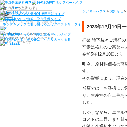
機種から選ぶ
シアターハウス
>
お知らせ
>
検索
シアターハウス人気NO1機種
電動タイプ
電源工事なしで簡単に取付
手動タイプ
〒910-0122 福井県福井市石盛町613
ネジ付きフックに引っ掛けるだけ
タペストリータイ
2023年12月1
プ
シアターハウスは、プロジェクタースクリ
持ち運びらくらく！簡単設置
モバイルタイプ
ーンを全部で500以上取扱うプロジェクタ
拝啓 時下益々ご清祥
プロジェクターを天井にすっきり
天吊り金具
ースクリーン専門店です。
平素は格別のご高配を
令和5年12月10日よ
昨今、原材料価格の高
す。
その影響により、現在
当店では、お客様にご
り、生産性の向上等あ
した。
しかしながら、エネル
コストの上昇、また部
今後も企業努力だけで