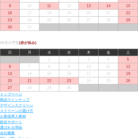
9
10
11
12
13
14
15
16
17
18
19
20
21
22
23
24
25
26
27
28
29
30
31
○
○
○
○
○
09月の予定
(赤が休み)
日
月
火
水
木
金
土
○
○
1
2
3
4
5
6
7
8
9
10
11
12
13
14
15
16
17
18
19
20
21
22
23
24
25
26
27
28
29
30
○
○
○
トップページ
商品ラインナップ
デザインスクリーン
スクリーンの選び方
お客様導入事例
総合サポート
選ばれる理由
会社概要