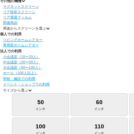
その他の機種
マグネットスクリーン
リア投影スクリーン
リア透過フィルム
関連商品
用途からスクリーンを選ぶ
個人での利用
リビングホームシアター
専用室ホームシアター
法人での利用
小会議室（10〜20人）
中会議室（20〜50人）
大会議室（50〜100人）
ホール（100人以上）
学校・施設での利用
イベント・ショップでの利用
サイズから選ぶ
50
60
インチ
インチ
100
110
インチ
インチ