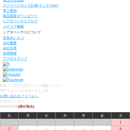
選ばれる理由
スクリーンサイズ計算(インチ×mm)
導入事例
製品図面ダウンロード
シアターハウスブログ
メディア掲載
シアターハウスについて
店長あいさつ
会社概要
会社沿革
採用情報
アクセスマップ
初めての方でも安心してご相談ください。
専門スタッフがサポートします。
お問い合わせフォームへ
営業カレンダー
08月の予定
(赤が休み)
日
月
火
水
木
金
土
○
○
○
○
○
○
1
2
3
4
5
6
7
8