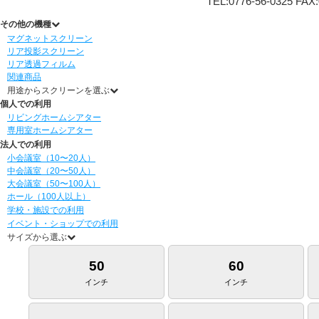
TEL:0776-56-0325 FAX:
その他の機種
マグネットスクリーン
リア投影スクリーン
リア透過フィルム
関連商品
用途からスクリーンを選ぶ
個人での利用
リビングホームシアター
専用室ホームシアター
法人での利用
小会議室（10〜20人）
中会議室（20〜50人）
大会議室（50〜100人）
ホール（100人以上）
学校・施設での利用
イベント・ショップでの利用
サイズから選ぶ
50
60
インチ
インチ