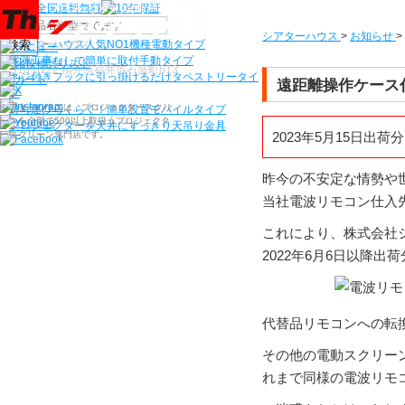
機種から選ぶ
シアターハウス
>
お知らせ
>
検索
シアターハウス人気NO1機種
電動タイプ
電源工事なしで簡単に取付
手動タイプ
〒910-0122 福井県福井市石盛町613
ネジ付きフックに引っ掛けるだけ
タペストリータイ
遠距離操作ケース
プ
シアターハウスは、プロジェクタースクリ
持ち運びらくらく！簡単設置
モバイルタイプ
ーンを全部で500以上取扱うプロジェクタ
プロジェクターを天井にすっきり
天吊り金具
ースクリーン専門店です。
2023年5月15日
昨今の不安定な情勢や
当社電波リモコン仕入
これにより、株式会社
2022年6月6日以降
代替品リモコンへの転
その他の電動スクリー
れまで同様の電波リモ