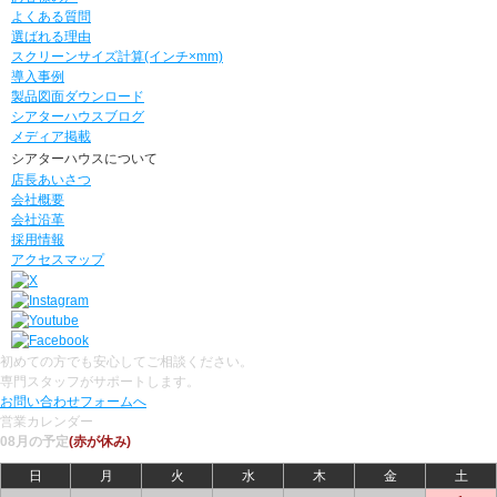
よくある質問
選ばれる理由
スクリーンサイズ計算(インチ×mm)
導入事例
製品図面ダウンロード
シアターハウスブログ
メディア掲載
シアターハウスについて
店長あいさつ
会社概要
会社沿革
採用情報
アクセスマップ
初めての方でも安心してご相談ください。
専門スタッフがサポートします。
お問い合わせフォームへ
営業カレンダー
08月の予定
(赤が休み)
日
月
火
水
木
金
土