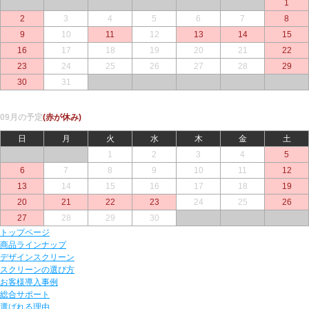
○
○
○
○
○
○
1
2
3
4
5
6
7
8
9
10
11
12
13
14
15
16
17
18
19
20
21
22
23
24
25
26
27
28
29
30
31
○
○
○
○
○
09月の予定
(赤が休み)
日
月
火
水
木
金
土
○
○
1
2
3
4
5
6
7
8
9
10
11
12
13
14
15
16
17
18
19
20
21
22
23
24
25
26
27
28
29
30
○
○
○
トップページ
商品ラインナップ
デザインスクリーン
スクリーンの選び方
お客様導入事例
総合サポート
選ばれる理由