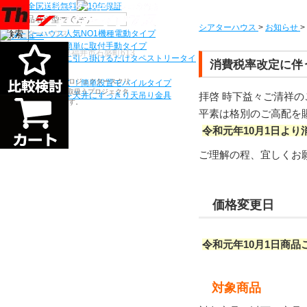
機種から選ぶ
シアターハウス
>
お知らせ
>
検索
シアターハウス人気NO1機種
電動タイプ
電源工事なしで簡単に取付
手動タイプ
〒910-0122 福井県福井市石盛町613
ネジ付きフックに引っ掛けるだけ
タペストリータイ
消費税率改定に伴
プ
シアターハウスは、プロジェクタースクリ
持ち運びらくらく！簡単設置
モバイルタイプ
ーンを全部で500以上取扱うプロジェクタ
拝啓 時下益々ご清祥
プロジェクターを天井にすっきり
天吊り金具
ースクリーン専門店です。
平素は格別のご高配を
令和元年10月1日よ
ご理解の程、宜しくお
価格変更日
令和元年10月1日商品
対象商品