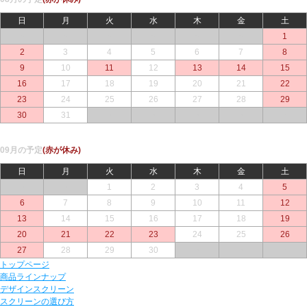
日
月
火
水
木
金
土
○
○
○
○
○
○
1
2
3
4
5
6
7
8
9
10
11
12
13
14
15
16
17
18
19
20
21
22
23
24
25
26
27
28
29
30
31
○
○
○
○
○
09月の予定
(赤が休み)
日
月
火
水
木
金
土
○
○
1
2
3
4
5
6
7
8
9
10
11
12
13
14
15
16
17
18
19
20
21
22
23
24
25
26
27
28
29
30
○
○
○
トップページ
商品ラインナップ
デザインスクリーン
スクリーンの選び方