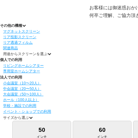
お客様には御迷惑おか
何卒ご理解、ご協力頂
その他の機種
マグネットスクリーン
リア投影スクリーン
リア透過フィルム
関連商品
用途からスクリーンを選ぶ
個人での利用
リビングホームシアター
専用室ホームシアター
法人での利用
小会議室（10〜20人）
中会議室（20〜50人）
大会議室（50〜100人）
ホール（100人以上）
学校・施設での利用
イベント・ショップでの利用
サイズから選ぶ
50
60
インチ
インチ