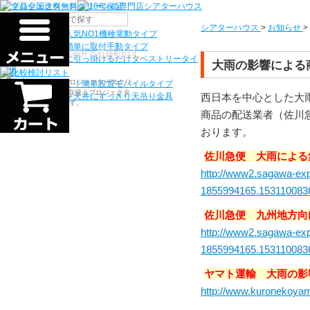
機種から選ぶ
シアターハウス
>
お知らせ
>
検索
シアターハウス人気NO1機種
電動タイプ
電源工事なしで簡単に取付
手動タイプ
〒910-0122 福井県福井市石盛町613
ネジ付きフックに引っ掛けるだけ
タペストリータイ
大雨の影響による
プ
シアターハウスは、プロジェクタースクリ
持ち運びらくらく！簡単設置
モバイルタイプ
ーンを全部で500以上取扱うプロジェクタ
西日本を中心とした大
プロジェクターを天井にすっきり
天吊り金具
ースクリーン専門店です。
商品の配送業者（佐川
おります。
佐川急便 大雨による
http://www2.sagawa-exp
1855994165.153110083
佐川急便 九州地方向
http://www2.sagawa-exp
1855994165.153110083
ヤマト運輸 大雨の影響
http://www.kuronekoyama