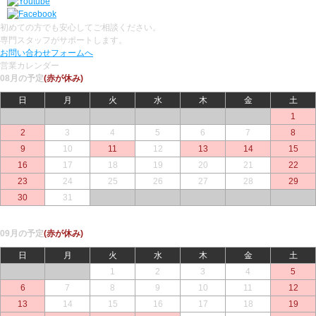
初めての方でも安心してご相談ください。
専門スタッフがサポートします。
お問い合わせフォームへ
営業カレンダー
08月の予定
(赤が休み)
日
月
火
水
木
金
土
○
○
○
○
○
○
1
2
3
4
5
6
7
8
9
10
11
12
13
14
15
16
17
18
19
20
21
22
23
24
25
26
27
28
29
30
31
○
○
○
○
○
09月の予定
(赤が休み)
日
月
火
水
木
金
土
○
○
1
2
3
4
5
6
7
8
9
10
11
12
13
14
15
16
17
18
19