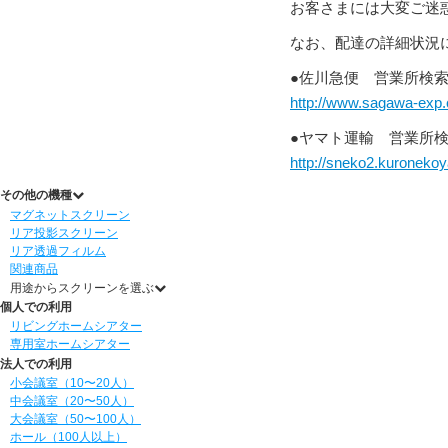
お客さまには大変ご迷
なお、配達の詳細状況
●佐川急便 営業所検
http://www.sagawa-exp.
●ヤマト運輸 営業所
http://sneko2.kuroneko
その他の機種
マグネットスクリーン
リア投影スクリーン
リア透過フィルム
関連商品
用途からスクリーンを選ぶ
個人での利用
リビングホームシアター
専用室ホームシアター
法人での利用
小会議室（10〜20人）
中会議室（20〜50人）
大会議室（50〜100人）
ホール（100人以上）