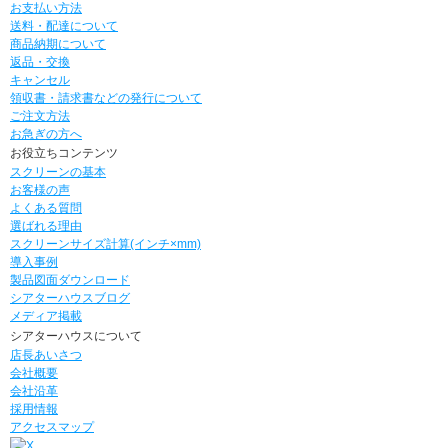
お支払い方法
送料・配達について
商品納期について
返品・交換
キャンセル
領収書・請求書などの発行について
ご注文方法
お急ぎの方へ
お役立ちコンテンツ
スクリーンの基本
お客様の声
よくある質問
選ばれる理由
スクリーンサイズ計算(インチ×mm)
導入事例
製品図面ダウンロード
シアターハウスブログ
メディア掲載
シアターハウスについて
店長あいさつ
会社概要
会社沿革
採用情報
アクセスマップ