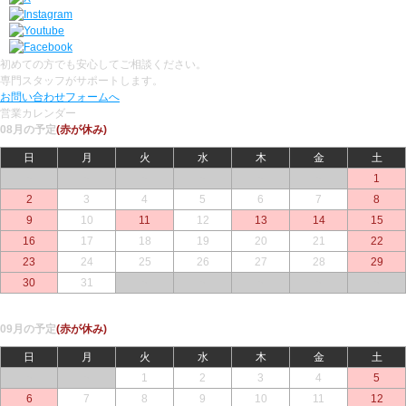
初めての方でも安心してご相談ください。
専門スタッフがサポートします。
お問い合わせフォームへ
営業カレンダー
08月の予定
(赤が休み)
日
月
火
水
木
金
土
○
○
○
○
○
○
1
2
3
4
5
6
7
8
9
10
11
12
13
14
15
16
17
18
19
20
21
22
23
24
25
26
27
28
29
30
31
○
○
○
○
○
09月の予定
(赤が休み)
日
月
火
水
木
金
土
○
○
1
2
3
4
5
6
7
8
9
10
11
12