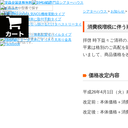
機種から選ぶ
シアターハウス
>
お知らせ
>
検索
シアターハウス人気NO1機種
電動タイプ
電源工事なしで簡単に取付
手動タイプ
〒910-0122 福井県福井市石盛町613
ネジ付きフックに引っ掛けるだけ
タペストリータイ
消費税増税に伴う
プ
シアターハウスは、プロジェクタースクリ
持ち運びらくらく！簡単設置
モバイルタイプ
ーンを全部で500以上取扱うプロジェクタ
拝啓 時下益々ご清祥
プロジェクターを天井にすっきり
天吊り金具
ースクリーン専門店です。
平素は格別のご高配を賜
いまして、商品価格を
価格改定内容
平成26年4月1日（火
改定前：本体価格＋消
改定後：本体価格＋消