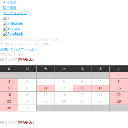
会社沿革
採用情報
アクセスマップ
初めての方でも安心してご相談ください。
専門スタッフがサポートします。
お問い合わせフォームへ
営業カレンダー
08月の予定
(赤が休み)
日
月
火
水
木
金
土
○
○
○
○
○
○
1
2
3
4
5
6
7
8
9
10
11
12
13
14
15
16
17
18
19
20
21
22
23
24
25
26
27
28
29
30
31
○
○
○
○
○
09月の予定
(赤が休み)