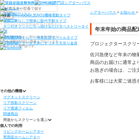
機種から選ぶ
シアターハウス
>
お知らせ
>
検索
シアターハウス人気NO1機種
電動タイプ
電源工事なしで簡単に取付
手動タイプ
〒910-0122 福井県福井市石盛町613
ネジ付きフックに引っ掛けるだけ
タペストリータイ
年末年始の商品配
プ
シアターハウスは、プロジェクタースクリ
持ち運びらくらく！簡単設置
モバイルタイプ
ーンを全部で500以上取扱うプロジェクタ
プロジェクタースクリ
プロジェクターを天井にすっきり
天吊り金具
ースクリーン専門店です。
佐川急便など年末の物
商品のお届けに通常よ
お急ぎの場合は、ご注
お客様には大変ご迷惑
その他の機種
マグネットスクリーン
リア投影スクリーン
リア透過フィルム
関連商品
用途からスクリーンを選ぶ
個人での利用
リビングホームシアター
専用室ホームシアター