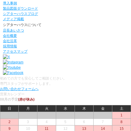
導入事例
製品図面ダウンロード
シアターハウスブログ
メディア掲載
シアターハウスについて
店長あいさつ
会社概要
会社沿革
採用情報
アクセスマップ
初めての方でも安心してご相談ください。
専門スタッフがサポートします。
お問い合わせフォームへ
営業カレンダー
08月の予定
(赤が休み)
日
月
火
水
木
金
土
○
○
○
○
○
○
1
2
3
4
5
6
7
8
9
10
11
12
13
14
15