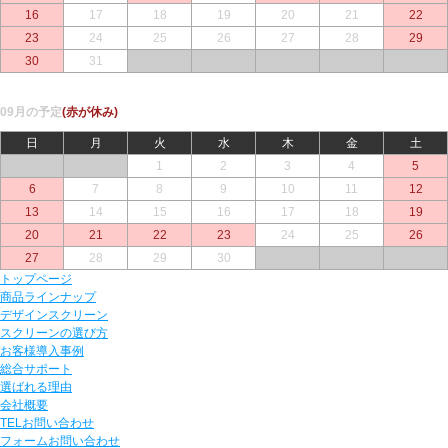
16
17
18
19
20
21
22
23
24
25
26
27
28
29
30
31
○
○
○
○
○
09月の予定
(赤が休み)
日
月
火
水
木
金
土
○
○
1
2
3
4
5
6
7
8
9
10
11
12
13
14
15
16
17
18
19
20
21
22
23
24
25
26
27
28
29
30
○
○
○
トップページ
商品ラインナップ
デザインスクリーン
スクリーンの選び方
お客様導入事例
総合サポート
選ばれる理由
会社概要
TELお問い合わせ
フォームお問い合わせ