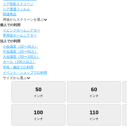
リア投影スクリーン
リア透過フィルム
関連商品
用途からスクリーンを選ぶ
個人での利用
リビングホームシアター
専用室ホームシアター
法人での利用
小会議室（10〜20人）
中会議室（20〜50人）
大会議室（50〜100人）
ホール（100人以上）
学校・施設での利用
イベント・ショップでの利用
サイズから選ぶ
50
60
インチ
インチ
100
110
インチ
インチ