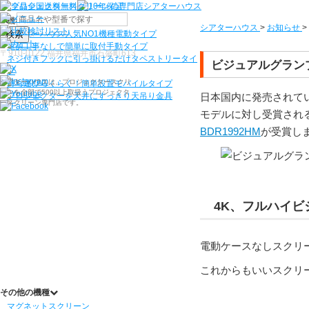
機種から選ぶ
シアターハウス
>
お知らせ
>
検索
シアターハウス人気NO1機種
電動タイプ
電源工事なしで簡単に取付
手動タイプ
〒910-0122 福井県福井市石盛町613
ネジ付きフックに引っ掛けるだけ
タペストリータイ
ビジュアルグラン
プ
シアターハウスは、プロジェクタースクリ
持ち運びらくらく！簡単設置
モバイルタイプ
ーンを全部で500以上取扱うプロジェクタ
日本国内に発売されて
プロジェクターを天井にすっきり
天吊り金具
ースクリーン専門店です。
モデルに対し受賞され
BDR1992HM
が受賞し
4K、フルハイ
電動ケースなしスクリ
これからもいいスクリ
その他の機種
マグネットスクリーン