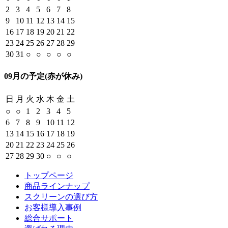
2
3
4
5
6
7
8
9
10
11
12
13
14
15
16
17
18
19
20
21
22
23
24
25
26
27
28
29
30
31
○
○
○
○
○
09月の予定
(赤が休み)
日
月
火
水
木
金
土
○
○
1
2
3
4
5
6
7
8
9
10
11
12
13
14
15
16
17
18
19
20
21
22
23
24
25
26
27
28
29
30
○
○
○
トップページ
商品ラインナップ
スクリーンの選び方
お客様導入事例
総合サポート