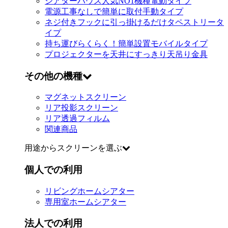
シアターハウス人気NO1機種
電動タイプ
電源工事なしで簡単に取付
手動タイプ
ネジ付きフックに引っ掛けるだけ
タペストリータ
イプ
持ち運びらくらく！簡単設置
モバイルタイプ
プロジェクターを天井にすっきり
天吊り金具
その他の機種
マグネットスクリーン
リア投影スクリーン
リア透過フィルム
関連商品
用途からスクリーンを選ぶ
個人での利用
リビングホームシアター
専用室ホームシアター
法人での利用