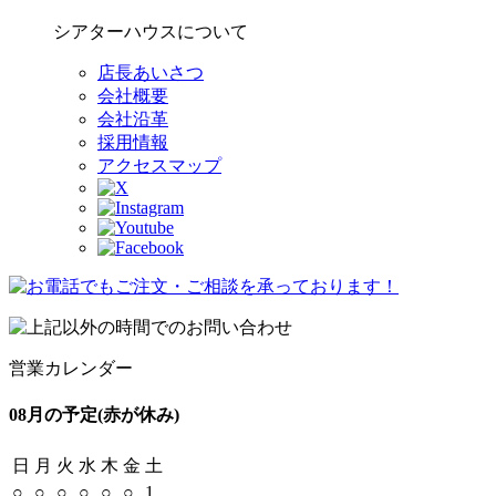
シアターハウスについて
店長あいさつ
会社概要
会社沿革
採用情報
アクセスマップ
営業カレンダー
08月の予定
(赤が休み)
日
月
火
水
木
金
土
○
○
○
○
○
○
1