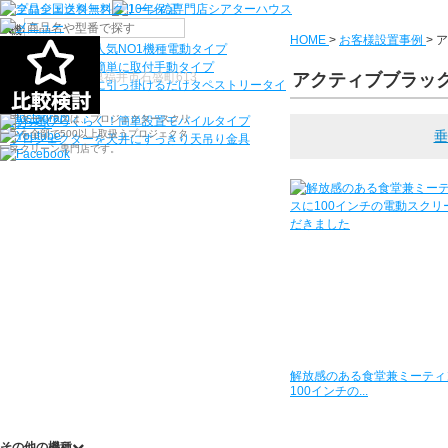
機種から選ぶ
HOME
>
お客様設置事例
>
ア
検索
シアターハウス人気NO1機種
電動タイプ
電源工事なしで簡単に取付
手動タイプ
〒910-0122 福井県福井市石盛町613
アクティブブラック
ネジ付きフックに引っ掛けるだけ
タペストリータイ
プ
シアターハウスは、プロジェクタースクリ
持ち運びらくらく！簡単設置
モバイルタイプ
ーンを全部で500以上取扱うプロジェクタ
垂
プロジェクターを天井にすっきり
天吊り金具
ースクリーン専門店です。
解放感のある食堂兼ミーティ
100インチの...
その他の機種