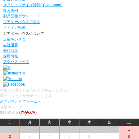
スクリーンサイズ計算(インチ×mm)
導入事例
製品図面ダウンロード
シアターハウスブログ
メディア掲載
シアターハウスについて
店長あいさつ
会社概要
会社沿革
採用情報
アクセスマップ
初めての方でも安心してご相談ください。
専門スタッフがサポートします。
お問い合わせフォームへ
営業カレンダー
08月の予定
(赤が休み)
日
月
火
水
木
金
土
○
○
○
○
○
○
1
2
3
4
5
6
7
8