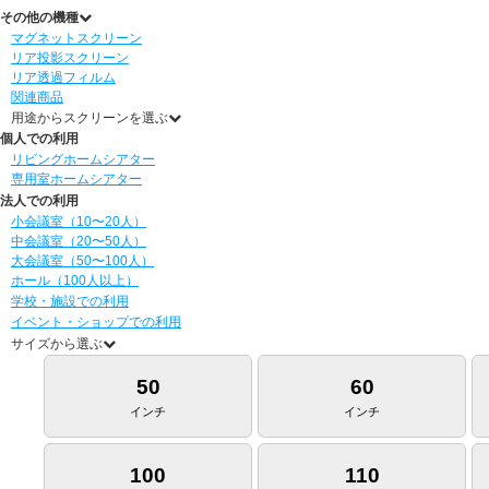
その他の機種
マグネットスクリーン
リア投影スクリーン
リア透過フィルム
関連商品
用途からスクリーンを選ぶ
個人での利用
リビングホームシアター
専用室ホームシアター
法人での利用
小会議室（10〜20人）
中会議室（20〜50人）
大会議室（50〜100人）
ホール（100人以上）
学校・施設での利用
イベント・ショップでの利用
サイズから選ぶ
50
60
インチ
インチ
100
110