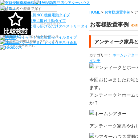
機種から選ぶ
HOME
>
お客様設置事例
>
ア
検索
シアターハウス人気NO1機種
電動タイプ
電源工事なしで簡単に取付
手動タイプ
〒910-0122 福井県福井市石盛町613
お客様設置事例
exa
ネジ付きフックに引っ掛けるだけ
タペストリータイ
プ
シアターハウスは、プロジェクタースクリ
持ち運びらくらく！簡単設置
モバイルタイプ
アンティーク家具
ーンを全部で500以上取扱うプロジェクタ
プロジェクターを天井にすっきり
天吊り金具
ースクリーン専門店です。
カテゴリー：
ホームシアタ
インチ
今回おじゃましたお宅
ます。
アンティークとホーム
か？
アンティーク家具やお