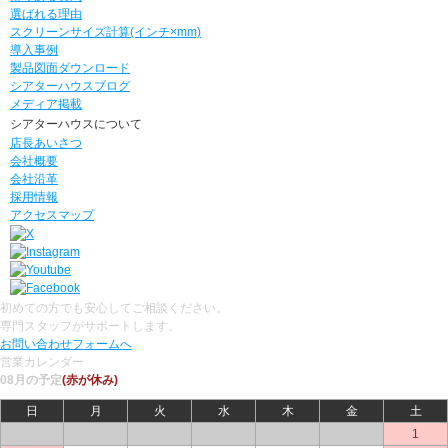
選ばれる理由
スクリーンサイズ計算(インチ×mm)
導入事例
製品図面ダウンロード
シアターハウスブログ
メディア掲載
シアターハウスについて
店長あいさつ
会社概要
会社沿革
採用情報
アクセスマップ
初めての方でも安心してご相談ください。
専門スタッフがサポートします。
お問い合わせフォームへ
営業カレンダー
08月の予定
(赤が休み)
日
月
火
水
木
金
土
○
○
○
○
○
○
1