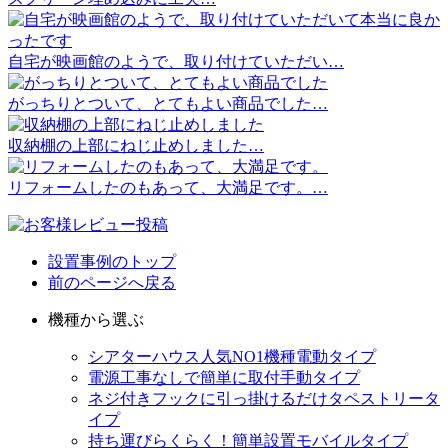
自宅が映画館のようで、取り付けていただい…
がっちりとついて、とてもよい商品でした…
収納棚の上部にねじ止めしました…
リフォームしたのもあって、大満足です。…
設置事例のトップ
前のページへ戻る
機種から選ぶ
シアターハウス人気NO1機種
電動タイプ
電源工事なしで簡単に取付
手動タイプ
ネジ付きフックに引っ掛けるだけ
タペストリータ
イプ
持ち運びらくらく！簡単設置
モバイルタイプ