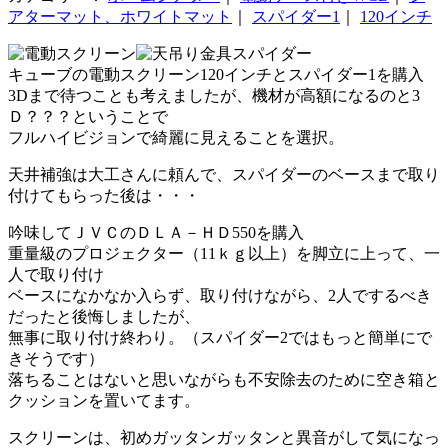
アターマット、ホワイトマット
｜
スパイダー1
｜
120インチ
キューブの電動スクリーン120インチとスパイダー1を購入
3Dまで待つことも考えましたが、機材が高額になるのと3
Ｄ？？？ということで
フルハイビジョンで綺麗に見えることを選択。
天井補強は大工さんに頼んで、スパイダーのベースまで取り
付けてもらった後は・・・
吟味してＪＶＣのＤＬＡ－ＨＤ550を購入
重量級のプロジェクター（11ｋｇ以上）を脚立に上って、一
人で取り付け
ベースになかなか入らず、取り付けながら、2人でするべき
だったと後悔しましたが、
無事に取り付け終わり。（スパイダー2ではもっと簡単にで
きそうです）
落ちることはないと思いながらも不安除去のために空き箱と
クッションを置いてます。
スクリーンは、初めガッタンガッタンと異音がして気になっ