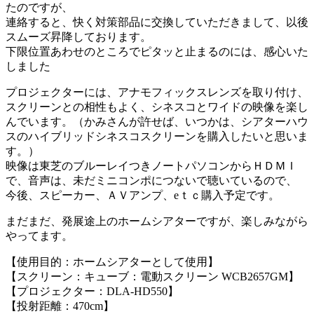
たのですが、
連絡すると、快く対策部品に交換していただきまして、以後
スムーズ昇降しております。
下限位置あわせのところでピタッと止まるのには、感心いた
しました
プロジェクターには、アナモフィックスレンズを取り付け、
スクリーンとの相性もよく、シネスコとワイドの映像を楽し
んでいます。（かみさんが許せば、いつかは、シアターハウ
スのハイブリッドシネスコスクリーンを購入したいと思いま
す。）
映像は東芝のブルーレイつきノートパソコンからＨＤＭＩ
で、音声は、未だミニコンポにつないで聴いているので、
今後、スピーカー、ＡＶアンプ、eｔｃ購入予定です。
まだまだ、発展途上のホームシアターですが、楽しみながら
やってます。
【使用目的：ホームシアターとして使用】
【スクリーン：キューブ：電動スクリーン WCB2657GM】
【プロジェクター：DLA-HD550】
【投射距離：470cm】