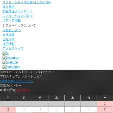
スクリーンサイズ計算(インチ×mm)
導入事例
製品図面ダウンロード
シアターハウスブログ
メディア掲載
シアターハウスについて
店長あいさつ
会社概要
会社沿革
採用情報
アクセスマップ
初めての方でも安心してご相談ください。
専門スタッフがサポートします。
お問い合わせフォームへ
営業カレンダー
08月の予定
(赤が休み)
日
月
火
水
木
金
土
○
○
○
○
○
○
1
2
3
4
5
6
7
8