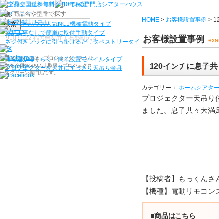
機種から選ぶ
HOME
>
お客様設置事例
>
1
検索
シアターハウス人気NO1機種
電動タイプ
電源工事なしで簡単に取付
手動タイプ
〒910-0122 福井県福井市石盛町613
お客様設置事例
exa
ネジ付きフックに引っ掛けるだけ
タペストリータイ
プ
シアターハウスは、プロジェクタースクリ
持ち運びらくらく！簡単設置
モバイルタイプ
120インチに息子
ーンを全部で500以上取扱うプロジェクタ
プロジェクターを天井にすっきり
天吊り金具
ースクリーン専門店です。
カテゴリー：
ホームシアタ
プロジェクター天吊り
ました。息子共々大満
【投稿者】もっくんさ
【機種】電動リモコン
■商品はこちら