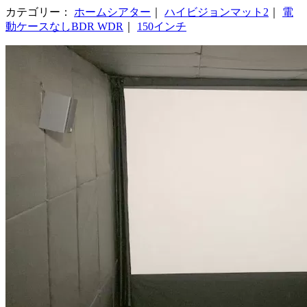
カテゴリー：
ホームシアター
｜
ハイビジョンマット2
｜
電
動ケースなしBDR WDR
｜
150インチ