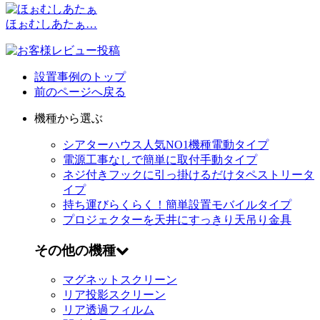
ほぉむしあたぁ…
設置事例のトップ
前のページへ戻る
機種から選ぶ
シアターハウス人気NO1機種
電動タイプ
電源工事なしで簡単に取付
手動タイプ
ネジ付きフックに引っ掛けるだけ
タペストリータ
イプ
持ち運びらくらく！簡単設置
モバイルタイプ
プロジェクターを天井にすっきり
天吊り金具
その他の機種
マグネットスクリーン
リア投影スクリーン
リア透過フィルム