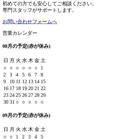
初めての方でも安心してご相談ください。
専門スタッフがサポートします。
お問い合わせフォームへ
営業カレンダー
08月の予定
(赤が休み)
日
月
火
水
木
金
土
○
○
○
○
○
○
1
2
3
4
5
6
7
8
9
10
11
12
13
14
15
16
17
18
19
20
21
22
23
24
25
26
27
28
29
30
31
○
○
○
○
○
09月の予定
(赤が休み)
日
月
火
水
木
金
土
○
○
1
2
3
4
5