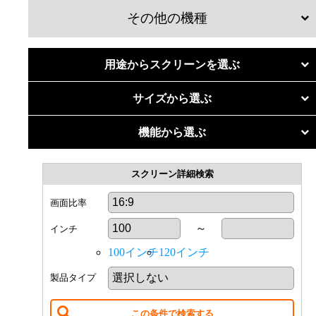
その他の機種
マグネットスクリーン
用途からスクリーンを選ぶ
個人での利用
リア投影スクリーン
サイズから選ぶ
リビングホームシアター
50
インチ
機能から選ぶ
リア透過フィルム
60
インチ
4K・フルハイビジョン
専用室ホームシアター
70
インチ
スクリーン詳細検索
超短焦点・短焦点
関連商品
80
インチ
明るい部屋に強い
画面比率
法人での利用
90
インチ
～
インチ
小会議室（10〜20人）
100
インチ
100インチ
120インチ
110
インチ
中会議室（20〜50人）
製品タイプ
120
インチ
大会議室（50〜100人）
130
インチ