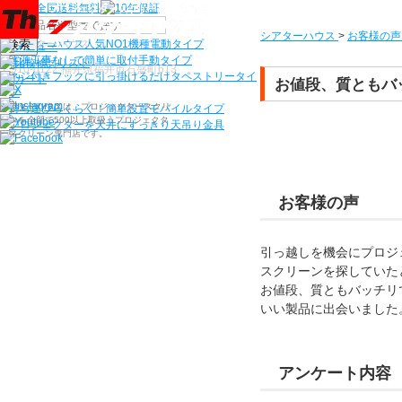
機種から選ぶ
シアターハウス
>
お客様の声
検索
シアターハウス人気NO1機種
電動タイプ
電源工事なしで簡単に取付
手動タイプ
〒910-0122 福井県福井市石盛町613
ネジ付きフックに引っ掛けるだけ
タペストリータイ
お値段、質ともバ
プ
シアターハウスは、プロジェクタースクリ
持ち運びらくらく！簡単設置
モバイルタイプ
ーンを全部で500以上取扱うプロジェクタ
プロジェクターを天井にすっきり
天吊り金具
ースクリーン専門店です。
お客様の声
引っ越しを機会にプロジ
スクリーンを探していた
お値段、質ともバッチリ
いい製品に出会いました
アンケート内容