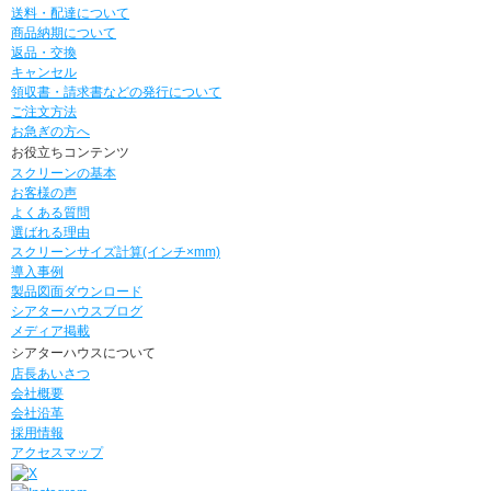
送料・配達について
商品納期について
返品・交換
キャンセル
領収書・請求書などの発行について
ご注文方法
お急ぎの方へ
お役立ちコンテンツ
スクリーンの基本
お客様の声
よくある質問
選ばれる理由
スクリーンサイズ計算(インチ×mm)
導入事例
製品図面ダウンロード
シアターハウスブログ
メディア掲載
シアターハウスについて
店長あいさつ
会社概要
会社沿革
採用情報
アクセスマップ