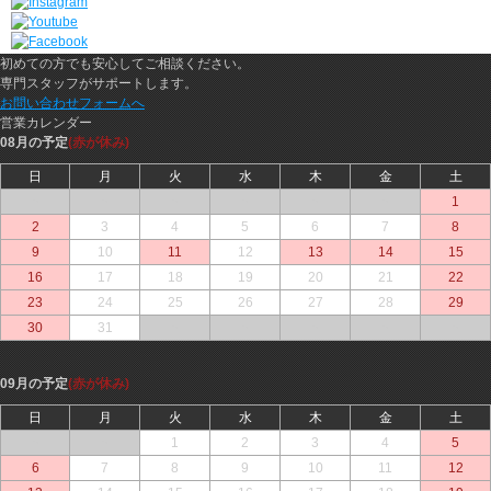
初めての方でも安心してご相談ください。
専門スタッフがサポートします。
お問い合わせフォームへ
営業カレンダー
08月の予定
(赤が休み)
日
月
火
水
木
金
土
○
○
○
○
○
○
1
2
3
4
5
6
7
8
9
10
11
12
13
14
15
16
17
18
19
20
21
22
23
24
25
26
27
28
29
30
31
○
○
○
○
○
09月の予定
(赤が休み)
日
月
火
水
木
金
土
○
○
1
2
3
4
5
6
7
8
9
10
11
12