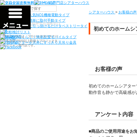
機種から選ぶ
シアターハウス
>
お客様の声
検索
シアターハウス人気NO1機種
電動タイプ
電源工事なしで簡単に取付
手動タイプ
〒910-0122 福井県福井市石盛町613
ネジ付きフックに引っ掛けるだけ
タペストリータイ
初めてのホームシ
プ
シアターハウスは、プロジェクタースクリ
持ち運びらくらく！簡単設置
モバイルタイプ
ーンを全部で500以上取扱うプロジェクタ
プロジェクターを天井にすっきり
天吊り金具
ースクリーン専門店です。
お客様の声
初めてのホームシアター
動作音も静かで高級感が
アンケート内容
■商品のご使用用途をお