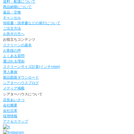
送料・配達について
商品納期について
返品・交換
キャンセル
領収書・請求書などの発行について
ご注文方法
お急ぎの方へ
お役立ちコンテンツ
スクリーンの基本
お客様の声
よくある質問
選ばれる理由
スクリーンサイズ計算(インチ×mm)
導入事例
製品図面ダウンロード
シアターハウスブログ
メディア掲載
シアターハウスについて
店長あいさつ
会社概要
会社沿革
採用情報
アクセスマップ