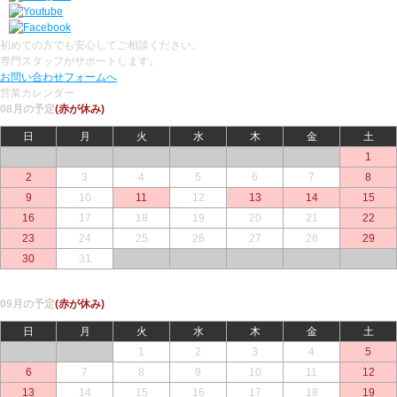
初めての方でも安心してご相談ください。
専門スタッフがサポートします。
お問い合わせフォームへ
営業カレンダー
08月の予定
(赤が休み)
日
月
火
水
木
金
土
○
○
○
○
○
○
1
2
3
4
5
6
7
8
9
10
11
12
13
14
15
16
17
18
19
20
21
22
23
24
25
26
27
28
29
30
31
○
○
○
○
○
09月の予定
(赤が休み)
日
月
火
水
木
金
土
○
○
1
2
3
4
5
6
7
8
9
10
11
12
13
14
15
16
17
18
19