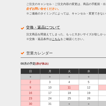
ご注文のキャンセル・ご注文内容の変更は、商品の手配前・出
必ずお問い合せください。
※ご連絡のタイミングによっては、キャンセル・変更できない
交換・返品について
注文商品を間違えてしまった、もっと大きいサイズが欲しかっ
※交換・返品条件は
こちら
をご確認ください。
営業カレンダー
08月の予定
(赤が休み)
日
月
火
水
○
○
○
○
2
3
4
5
9
10
11
12
16
17
18
19
23
24
25
26
30
31
○
○