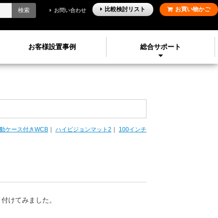
比較検討
リスト
お買い物かご
検索
お問い合わせ
お客様設置事例
総合サポート
動ケース付きWCB
｜
ハイビジョンマット2
｜
100インチ
り付けてみました。