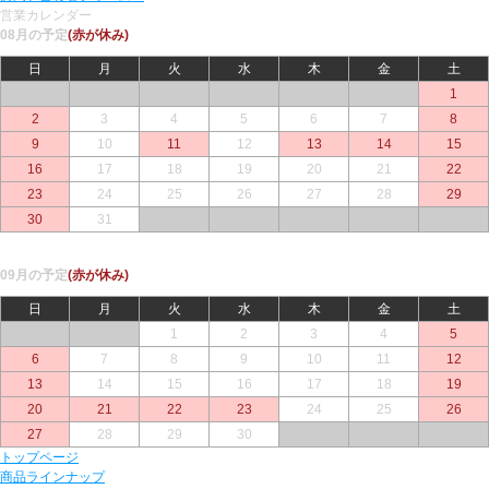
営業カレンダー
08月の予定
(赤が休み)
日
月
火
水
木
金
土
○
○
○
○
○
○
1
2
3
4
5
6
7
8
9
10
11
12
13
14
15
16
17
18
19
20
21
22
23
24
25
26
27
28
29
30
31
○
○
○
○
○
09月の予定
(赤が休み)
日
月
火
水
木
金
土
○
○
1
2
3
4
5
6
7
8
9
10
11
12
13
14
15
16
17
18
19
20
21
22
23
24
25
26
27
28
29
30
○
○
○
トップページ
商品ラインナップ