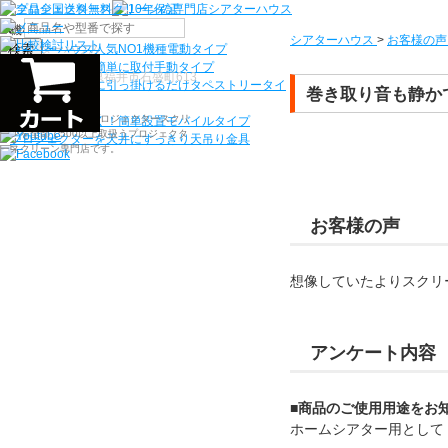
機種から選ぶ
シアターハウス
>
お客様の声
検索
シアターハウス人気NO1機種
電動タイプ
電源工事なしで簡単に取付
手動タイプ
〒910-0122 福井県福井市石盛町613
ネジ付きフックに引っ掛けるだけ
タペストリータイ
巻き取り音も静か
プ
シアターハウスは、プロジェクタースクリ
持ち運びらくらく！簡単設置
モバイルタイプ
ーンを全部で500以上取扱うプロジェクタ
プロジェクターを天井にすっきり
天吊り金具
ースクリーン専門店です。
お客様の声
想像していたよりスクリ
アンケート内容
■商品のご使用用途をお
ホームシアター用として