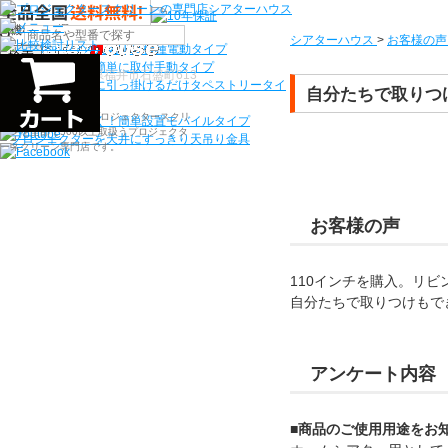
機種から選ぶ
シアターハウス
>
お客様の声
シアターハウス人気NO1機種
電動タイプ
検索
電源工事なしで簡単に取付
手動タイプ
〒910-0122 福井県福井市石盛町613
ネジ付きフックに引っ掛けるだけ
タペストリータイ
自分たちで取りつ
プ
シアターハウスは、プロジェクタースクリ
持ち運びらくらく！簡単設置
モバイルタイプ
ーンを全部で500以上取扱うプロジェクタ
プロジェクターを天井にすっきり
天吊り金具
ースクリーン専門店です。
お客様の声
110インチを購入。リ
自分たちで取りつけもで
アンケート内容
■商品のご使用用途をお