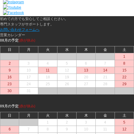
初めての方でも安心してご相談ください。
専門スタッフがサポートします。
お問い合わせフォームへ
営業カレンダー
08月の予定
(赤が休み)
日
月
火
水
木
金
土
○
○
○
○
○
○
1
2
3
4
5
6
7
8
9
10
11
12
13
14
15
16
17
18
19
20
21
22
23
24
25
26
27
28
29
30
31
○
○
○
○
○
09月の予定
(赤が休み)
日
月
火
水
木
金
土
○
○
1
2
3
4
5
6
7
8
9
10
11
12