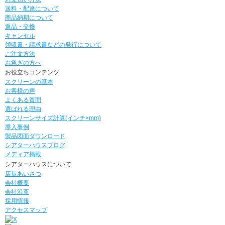
送料・配達について
商品納期について
返品・交換
キャンセル
領収書・請求書などの発行について
ご注文方法
お急ぎの方へ
お役立ちコンテンツ
スクリーンの基本
お客様の声
よくある質問
選ばれる理由
スクリーンサイズ計算(インチ×mm)
導入事例
製品図面ダウンロード
シアターハウスブログ
メディア掲載
シアターハウスについて
店長あいさつ
会社概要
会社沿革
採用情報
アクセスマップ