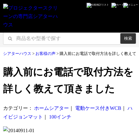
検索
シアターハウス
>
お客様の声
>
購入前にお電話で取付方法を詳しく教えて
購入前にお電話で取付方法を
詳しく教えて頂きました
カテゴリー：
ホームシアター
｜
電動ケース付きWCB
｜
ハ
イビジョンマット
｜
100インチ