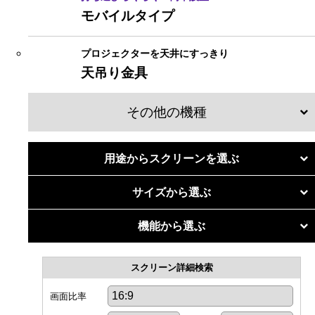
モバイルタイプ
プロジェクターを天井にすっきり
天吊り金具
その他の機種
マグネットスクリーン
用途からスクリーンを選ぶ
個人での利用
リア投影スクリーン
サイズから選ぶ
リビングホームシアター
50
インチ
機能から選ぶ
リア透過フィルム
60
インチ
4K・フルハイビジョン
専用室ホームシアター
70
インチ
スクリーン詳細検索
超短焦点・短焦点
関連商品
80
インチ
明るい部屋に強い
画面比率
法人での利用
90
インチ