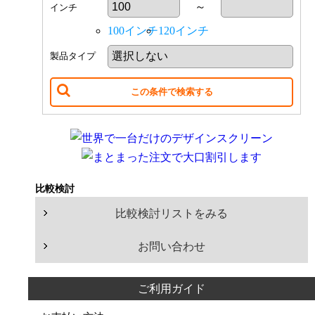
～
インチ
小会議室（10〜20人）
100
インチ
100インチ
120インチ
110
インチ
中会議室（20〜50人）
製品タイプ
120
インチ
大会議室（50〜100人）
130
インチ
140
インチ
ホール（100人以上）
150
インチ
160
インチ
学校・施設での利用
170
インチ
比較検討
イベント・ショップでの利用
180
インチ
比較検討リストをみる
190
インチ
200
インチ
お問い合わせ
210
インチ
ご利用ガイド
220
インチ