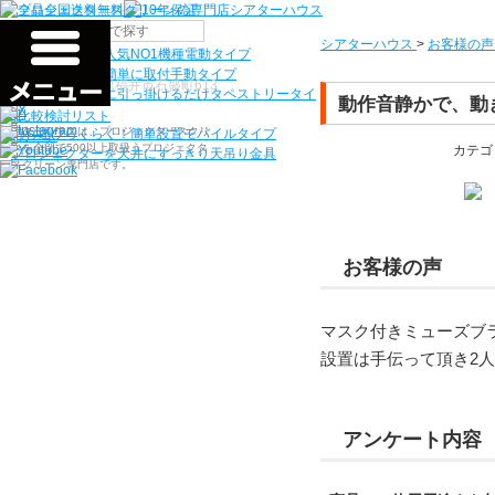
機種から選ぶ
シアターハウス
>
お客様の声
検索
シアターハウス人気NO1機種
電動タイプ
電源工事なしで簡単に取付
手動タイプ
〒910-0122 福井県福井市石盛町613
ネジ付きフックに引っ掛けるだけ
タペストリータイ
動作音静かで、動
プ
シアターハウスは、プロジェクタースクリ
持ち運びらくらく！簡単設置
モバイルタイプ
ーンを全部で500以上取扱うプロジェクタ
カテゴ
プロジェクターを天井にすっきり
天吊り金具
ースクリーン専門店です。
お客様の声
マスク付きミューズブラ
設置は手伝って頂き2
アンケート内容