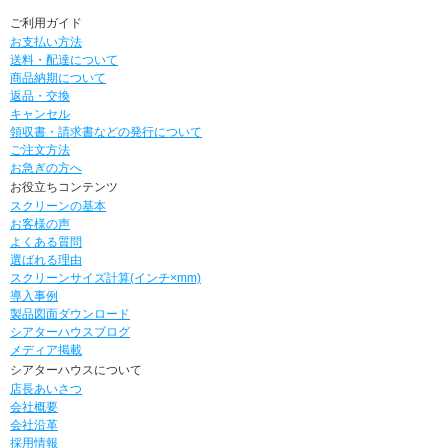
ご利用ガイド
お支払い方法
送料・配達について
商品納期について
返品・交換
キャンセル
領収書・請求書などの発行について
ご注文方法
お急ぎの方へ
お役立ちコンテンツ
スクリーンの基本
お客様の声
よくある質問
選ばれる理由
スクリーンサイズ計算(インチ×mm)
導入事例
製品図面ダウンロード
シアターハウスブログ
メディア掲載
シアターハウスについて
店長あいさつ
会社概要
会社沿革
採用情報