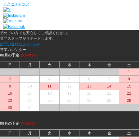
アクセスマップ
初めての方でも安心してご相談ください。
専門スタッフがサポートします。
お問い合わせフォームへ
営業カレンダー
08月の予定
(赤が休み)
日
月
火
水
木
金
土
○
○
○
○
○
○
1
2
3
4
5
6
7
8
9
10
11
12
13
14
15
16
17
18
19
20
21
22
23
24
25
26
27
28
29
30
31
○
○
○
○
○
09月の予定
(赤が休み)
日
月
火
水
木
金
土