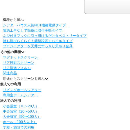
機種から選ぶ
シアターハウス人気NO1機種
電動タイプ
電源工事なしで簡単に取付
手動タイプ
ネジ付きフックに引っ掛けるだけ
タペストリータイプ
持ち運びらくらく！簡単設置
モバイルタイプ
プロジェクターを天井にすっきり
天吊り金具
その他の機種
マグネットスクリーン
リア投影スクリーン
リア透過フィルム
関連商品
用途からスクリーンを選ぶ
個人での利用
リビングホームシアター
専用室ホームシアター
法人での利用
小会議室（10〜20人）
中会議室（20〜50人）
大会議室（50〜100人）
ホール（100人以上）
学校・施設での利用