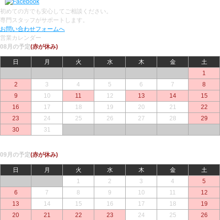
初めての方でも安心してご相談ください。
専門スタッフがサポートします。
お問い合わせフォームへ
営業カレンダー
08月の予定
(赤が休み)
日
月
火
水
木
金
土
○
○
○
○
○
○
1
2
3
4
5
6
7
8
9
10
11
12
13
14
15
16
17
18
19
20
21
22
23
24
25
26
27
28
29
30
31
○
○
○
○
○
09月の予定
(赤が休み)
日
月
火
水
木
金
土
○
○
1
2
3
4
5
6
7
8
9
10
11
12
13
14
15
16
17
18
19
20
21
22
23
24
25
26