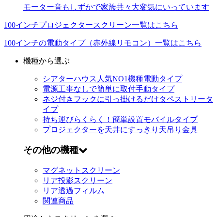
モーター音もしずかで家族共々大変気にいっています
100インチプロジェクタースクリーン一覧はこちら
100インチの電動タイプ（赤外線リモコン）一覧はこちら
機種から選ぶ
シアターハウス人気NO1機種
電動タイプ
電源工事なしで簡単に取付
手動タイプ
ネジ付きフックに引っ掛けるだけ
タペストリータ
イプ
持ち運びらくらく！簡単設置
モバイルタイプ
プロジェクターを天井にすっきり
天吊り金具
その他の機種
マグネットスクリーン
リア投影スクリーン
リア透過フィルム
関連商品