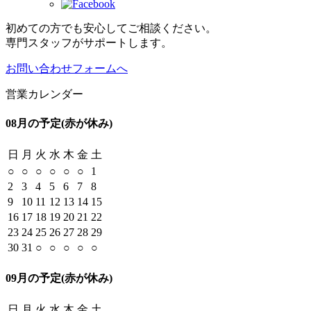
初めての方でも安心してご相談ください。
専門スタッフがサポートします。
お問い合わせフォームへ
営業カレンダー
08月の予定
(赤が休み)
日
月
火
水
木
金
土
○
○
○
○
○
○
1
2
3
4
5
6
7
8
9
10
11
12
13
14
15
16
17
18
19
20
21
22
23
24
25
26
27
28
29
30
31
○
○
○
○
○
09月の予定
(赤が休み)
日
月
火
水
木
金
土