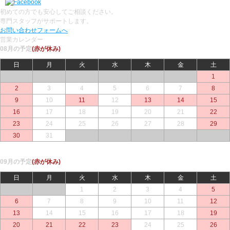
初めての方でも安心してご相談ください。
専門スタッフがサポートします。
お問い合わせフォームへ
営業カレンダー
08月の予定
(赤が休み)
日
月
火
水
木
金
土
○
○
○
○
○
○
1
2
3
4
5
6
7
8
9
10
11
12
13
14
15
16
17
18
19
20
21
22
23
24
25
26
27
28
29
30
31
○
○
○
○
○
09月の予定
(赤が休み)
日
月
火
水
木
金
土
○
○
1
2
3
4
5
6
7
8
9
10
11
12
13
14
15
16
17
18
19
20
21
22
23
24
25
26