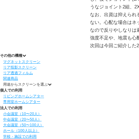
うなジョイント2組、2
なお、出資は抑えられ
ない。心配な場合はネ
なので反りやしなりは
強度不足や、地震も心
次回は今回ご紹介した
その他の機種
マグネットスクリーン
リア投影スクリーン
リア透過フィルム
関連商品
用途からスクリーンを選ぶ
個人での利用
リビングホームシアター
専用室ホームシアター
法人での利用
小会議室（10〜20人）
中会議室（20〜50人）
大会議室（50〜100人）
ホール（100人以上）
学校・施設での利用