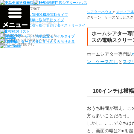
機種から選ぶ
シアターハウス
>
メディア掲
検索
シアターハウス人気NO1機種
電動タイプ
クリーン ケースなしとスク
電源工事なしで簡単に取付
手動タイプ
〒910-0122 福井県福井市石盛町613
ネジ付きフックに引っ掛けるだけ
タペストリータイ
プ
ホームシアター専門誌
シアターハウスは、プロジェクタースクリ
持ち運びらくらく！簡単設置
モバイルタイプ
スの電動スクリー
ーンを全部で500以上取扱うプロジェクタ
プロジェクターを天井にすっきり
天吊り金具
ースクリーン専門店です。
ホームシアター専門誌
ン ケースなし
と
スク
100インチは横
おうち時間が増え、こ
方も多いことだろう。
しかし、ここで立ちは
と、画面の幅は2mを