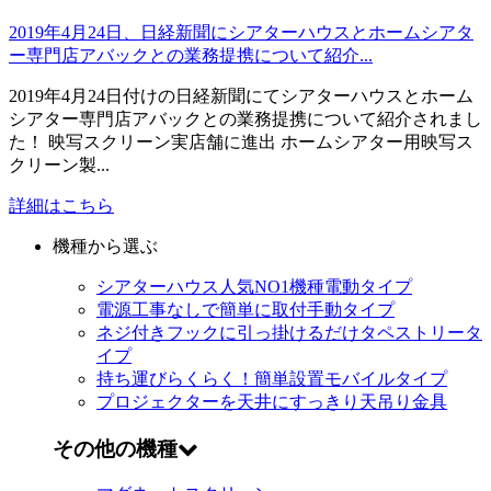
2019年4月24日、日経新聞にシアターハウスとホームシアタ
ー専門店アバックとの業務提携について紹介...
2019年4月24日付けの日経新聞にてシアターハウスとホーム
シアター専門店アバックとの業務提携について紹介されまし
た！ 映写スクリーン実店舗に進出 ホームシアター用映写ス
クリーン製...
詳細はこちら
機種から選ぶ
シアターハウス人気NO1機種
電動タイプ
電源工事なしで簡単に取付
手動タイプ
ネジ付きフックに引っ掛けるだけ
タペストリータ
イプ
持ち運びらくらく！簡単設置
モバイルタイプ
プロジェクターを天井にすっきり
天吊り金具
その他の機種