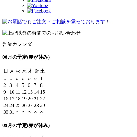
営業カレンダー
08月の予定
(赤が休み)
日
月
火
水
木
金
土
○
○
○
○
○
○
1
2
3
4
5
6
7
8
9
10
11
12
13
14
15
16
17
18
19
20
21
22
23
24
25
26
27
28
29
30
31
○
○
○
○
○
09月の予定
(赤が休み)