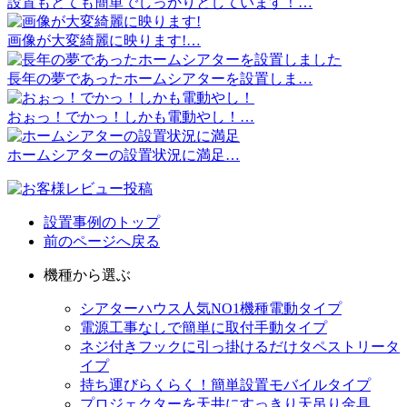
設置もとても簡単でしっかりとしています！…
画像が大変綺麗に映ります!…
長年の夢であったホームシアターを設置しま…
おぉっ！でかっ！しかも電動やし！…
ホームシアターの設置状況に満足…
設置事例のトップ
前のページへ戻る
機種から選ぶ
シアターハウス人気NO1機種
電動タイプ
電源工事なしで簡単に取付
手動タイプ
ネジ付きフックに引っ掛けるだけ
タペストリータ
イプ
持ち運びらくらく！簡単設置
モバイルタイプ
プロジェクターを天井にすっきり
天吊り金具