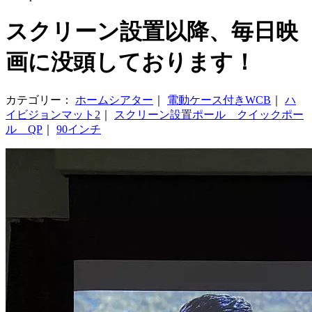
スクリーン設置以降、毎日映
画に没頭しております！
カテゴリー：
ホームシアター
｜
電動ケース付きWCB
｜
ハ
イビジョンマット2
｜
スクリーン設置ポール クイックポー
ル QP
｜
90インチ