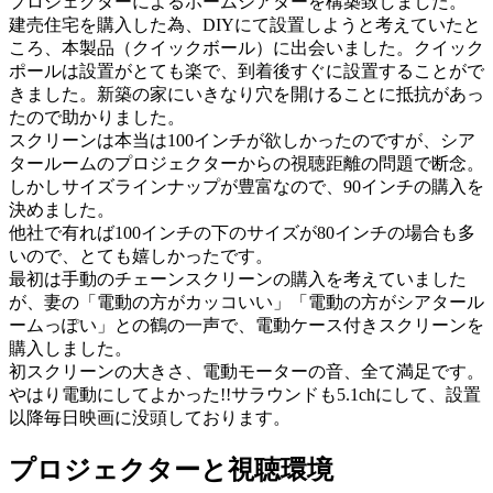
プロジェクターによるホームシアターを構築致しました。
建売住宅を購入した為、DIYにて設置しようと考えていたと
ころ、本製品（クイックボール）に出会いました。クイック
ポールは設置がとても楽で、到着後すぐに設置することがで
きました。新築の家にいきなり穴を開けることに抵抗があっ
たので助かりました。
スクリーンは本当は100インチが欲しかったのですが、シア
タールームのプロジェクターからの視聴距離の問題で断念。
しかしサイズラインナップが豊富なので、90インチの購入を
決めました。
他社で有れば100インチの下のサイズが80インチの場合も多
いので、とても嬉しかったです。
最初は手動のチェーンスクリーンの購入を考えていました
が、妻の「電動の方がカッコいい」「電動の方がシアタール
ームっぽい」との鶴の一声で、電動ケース付きスクリーンを
購入しました。
初スクリーンの大きさ、電動モーターの音、全て満足です。
やはり電動にしてよかった!!サラウンドも5.1chにして、設置
以降毎日映画に没頭しております。
プロジェクターと視聴環境