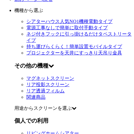
機種から選ぶ
シアターハウス人気NO1機種
電動タイプ
電源工事なしで簡単に取付
手動タイプ
ネジ付きフックに引っ掛けるだけ
タペストリータ
イプ
持ち運びらくらく！簡単設置
モバイルタイプ
プロジェクターを天井にすっきり
天吊り金具
その他の機種
マグネットスクリーン
リア投影スクリーン
リア透過フィルム
関連商品
用途からスクリーンを選ぶ
個人での利用
リビングホームシアター