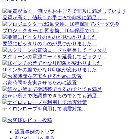
品質が高く、値段もお手ごろで非常に満足し…
プロジェクターは2回交換、10年保証でパ…
要望にピッタリのものが見つかりました…
スクリーンの電源コードを延長してピッタリ…
10インチの差でかなり印象が変わりました…
お家時間を充実させるために設置…
細かい所まで微調整できるのでとても満足…
ナイロンロープを利用して地震対策…
設置事例のトップ
前のページへ戻る