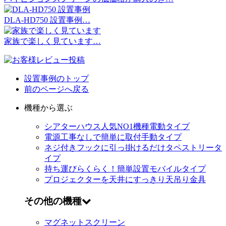
DLA-HD750 設置事例…
家族で楽しく見ています…
設置事例のトップ
前のページへ戻る
機種から選ぶ
シアターハウス人気NO1機種
電動タイプ
電源工事なしで簡単に取付
手動タイプ
ネジ付きフックに引っ掛けるだけ
タペストリータ
イプ
持ち運びらくらく！簡単設置
モバイルタイプ
プロジェクターを天井にすっきり
天吊り金具
その他の機種
マグネットスクリーン