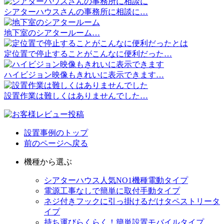
シアターハウスさんの事務所に相談に…
地下室のシアタールーム…
定位置で停止することがこんなに便利だった…
ハイビジョン映像もきれいに表示できます…
設置作業は難しくはありませんでした…
設置事例のトップ
前のページへ戻る
機種から選ぶ
シアターハウス人気NO1機種
電動タイプ
電源工事なしで簡単に取付
手動タイプ
ネジ付きフックに引っ掛けるだけ
タペストリータ
イプ
持ち運びらくらく！簡単設置
モバイルタイプ