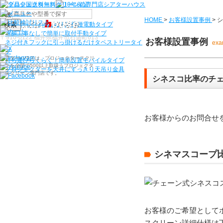
機種から選ぶ
HOME
>
お客様設置事例
>
シ
検索
シアターハウス人気NO1機種
電動タイプ
電源工事なしで簡単に取付
手動タイプ
〒910-0122 福井県福井市石盛町613
お客様設置事例
ネジ付きフックに引っ掛けるだけ
タペストリータイ
exa
プ
シアターハウスは、プロジェクタースクリ
持ち運びらくらく！簡単設置
モバイルタイプ
ーンを全部で500以上取扱うプロジェクタ
プロジェクターを天井にすっきり
天吊り金具
ースクリーン専門店です。
シネスコ比率のチ
お客様からのお問合せ
シネマスコープ
お客様のご希望として
スクリーン詳細仕様は