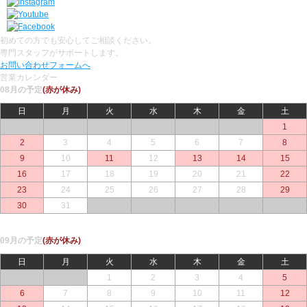
初めての方でも安心してご相談ください。
専門スタッフがサポートします。
お問い合わせフォームへ
営業カレンダー
08月の予定
(赤が休み)
日
月
火
水
木
金
土
○
○
○
○
○
○
1
2
3
4
5
6
7
8
9
10
11
12
13
14
15
16
17
18
19
20
21
22
23
24
25
26
27
28
29
30
31
○
○
○
○
○
09月の予定
(赤が休み)
日
月
火
水
木
金
土
○
○
1
2
3
4
5
6
7
8
9
10
11
12