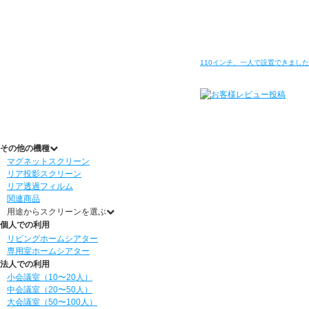
110インチ、一人で設置できまし
その他の機種
マグネットスクリーン
リア投影スクリーン
リア透過フィルム
関連商品
用途からスクリーンを選ぶ
個人での利用
リビングホームシアター
専用室ホームシアター
法人での利用
小会議室（10〜20人）
中会議室（20〜50人）
大会議室（50〜100人）