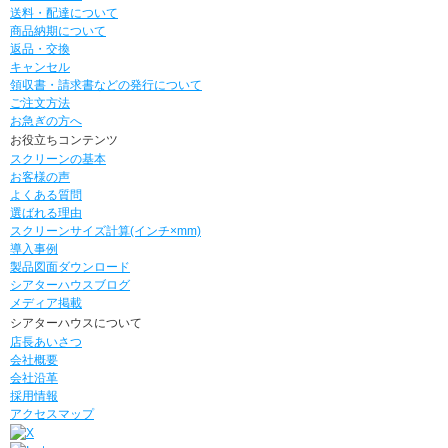
送料・配達について
商品納期について
返品・交換
キャンセル
領収書・請求書などの発行について
ご注文方法
お急ぎの方へ
お役立ちコンテンツ
スクリーンの基本
お客様の声
よくある質問
選ばれる理由
スクリーンサイズ計算(インチ×mm)
導入事例
製品図面ダウンロード
シアターハウスブログ
メディア掲載
シアターハウスについて
店長あいさつ
会社概要
会社沿革
採用情報
アクセスマップ