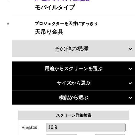
モバイルタイプ
プロジェクターを天井にすっきり
天吊り金具
その他の機種
マグネットスクリーン
用途からスクリーンを選ぶ
個人での利用
リア投影スクリーン
サイズから選ぶ
リビングホームシアター
50
インチ
機能から選ぶ
リア透過フィルム
60
インチ
4K・フルハイビジョン
専用室ホームシアター
70
インチ
スクリーン詳細検索
超短焦点・短焦点
関連商品
80
インチ
明るい部屋に強い
画面比率
法人での利用
90
インチ