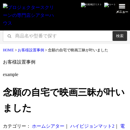
検索
HOME
>
お客様設置事例
>
念願の自宅で映画三昧が叶いました
お客様設置事例
example
念願の自宅で映画三昧が叶い
ました
カテゴリー：
ホームシアター
｜
ハイビジョンマット2
｜
電