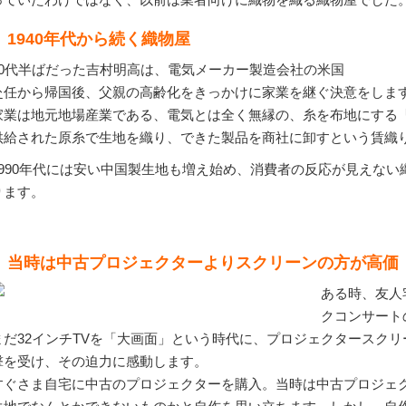
1940年代から続く織物屋
30代半ばだった吉村明高は、電気メーカー製造会社の米国
赴任から帰国後、父親の高齢化をきっかけに家業を継ぐ決意をしま
家業は地元地場産業である、電気とは全く無縁の、糸を布地にする「
供給された原糸で生地を織り、できた製品を商社に卸すという賃織
1990年代には安い中国製生地も増え始め、消費者の反応が見えな
ります。
当時は中古プロジェクターよりスクリーンの方が高価
ある時、友人
クコンサート
まだ32インチTVを「大画面」という時代に、プロジェクタースクリ
撃を受け、その迫力に感動します。
すぐさま自宅に中古のプロジェクターを購入。当時は中古プロジェ