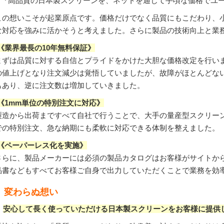
『高品質の日本製スクリーンを、ネットを通じて手頃な価格でユー
この想いこそが起業原点です。価格だけでなく品質にもこだわり、
な対応を強みに活かそうと考えました。さらに製品の技術向上と業
《業界最長の10年無料保証》
まずは品質に対する自信とプライドをかけた大胆な価格改定を行いま
の値上げとなり注文減少は覚悟していましたが、故障がほとんどな
もあり、逆に注文数は増加していきました。
《1mm単位の特別注文に対応》
製造から出荷まですべて自社で行うことで、大手の量産型スクリーン
での特別注文、急な納期にも柔軟に対応できる体制を整えました。
《ペーパーレス化を実施》
さらに、製品メーカーには必須の製品カタログはお客様がサイトか
品書などもすべてお客様ご自身で出力していただくことで業務を効
変わらぬ想い
安心して長く使っていただける日本製スクリーンをお客様に提供