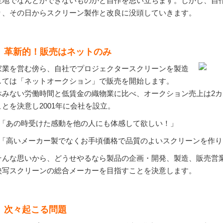
生地でなんとかできないものかと自作を思い立ちます。しかし、自
り、その日からスクリーン製作と改良に没頭していきます。
革新的！販売はネットのみ
家業を営む傍ら、自社でプロジェクタースクリーンを製造
しては「ネットオークション」で販売を開始します。
休みない労働時間と低賃金の織物業に比べ、オークション売上は2
ことを決意し2001年に会社を設立。
「あの時受けた感動を他の人にも体感して欲しい！」
「高いメーカー製でなくお手頃価格で品質のよいスクリーンを作り
そんな思いから、どうせやるなら製品の企画・開発、製造、販売営
映写スクリーンの総合メーカーを目指すことを決意します。
次々起こる問題