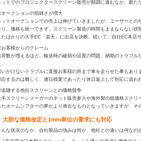
ネットでのプロジェクタースクリーン販売が順調に進むなか、新た
①オークションの煩雑さが増大
ネットオークションでの売上は伸びていきましたが、ユーザーとの
なり、価格も統一できず、スクリーン製造の時間もままならない状
したばかりの大手EC「楽天」に出店を決断。続いて、自社EC本店
②お客様からのクレーム
出荷数が増えるほど、輸送時の破損や設置の問題、納期のトラブル
た。
思いがけないトラブルに直接お客様の所まで車を走らせた事もあり
対応するのは難しく、連日残業であったり休日返上して対応に追わ
③追随する他社スクリーンとの価格競争
大手スクリーンメーカーのネット販売参入や海外製の低価格スクリ
ったホームシアターの夢がより身近なものとなっていきますが、そ
大胆な価格改定と1mm単位の要求にも対応
そんな状況のなか、自社製品の強みは何か、他社との違いは何なの