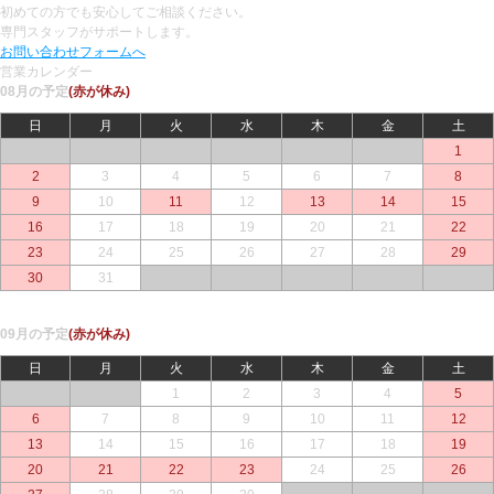
初めての方でも安心してご相談ください。
専門スタッフがサポートします。
お問い合わせフォームへ
営業カレンダー
08月の予定
(赤が休み)
日
月
火
水
木
金
土
○
○
○
○
○
○
1
2
3
4
5
6
7
8
9
10
11
12
13
14
15
16
17
18
19
20
21
22
23
24
25
26
27
28
29
30
31
○
○
○
○
○
09月の予定
(赤が休み)
日
月
火
水
木
金
土
○
○
1
2
3
4
5
6
7
8
9
10
11
12
13
14
15
16
17
18
19
20
21
22
23
24
25
26