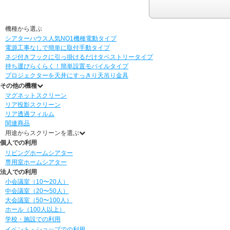
機種から選ぶ
シアターハウス人気NO1機種
電動タイプ
電源工事なしで簡単に取付
手動タイプ
ネジ付きフックに引っ掛けるだけ
タペストリータイプ
持ち運びらくらく！簡単設置
モバイルタイプ
プロジェクターを天井にすっきり
天吊り金具
その他の機種
マグネットスクリーン
リア投影スクリーン
リア透過フィルム
関連商品
用途からスクリーンを選ぶ
個人での利用
リビングホームシアター
専用室ホームシアター
法人での利用
小会議室（10〜20人）
中会議室（20〜50人）
大会議室（50〜100人）
ホール（100人以上）
学校・施設での利用
イベント・ショップでの利用