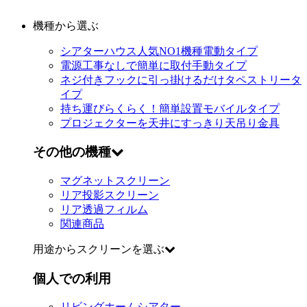
機種から選ぶ
シアターハウス人気NO1機種
電動タイプ
電源工事なしで簡単に取付
手動タイプ
ネジ付きフックに引っ掛けるだけ
タペストリータ
イプ
持ち運びらくらく！簡単設置
モバイルタイプ
プロジェクターを天井にすっきり
天吊り金具
その他の機種
マグネットスクリーン
リア投影スクリーン
リア透過フィルム
関連商品
用途からスクリーンを選ぶ
個人での利用
リビングホームシアター