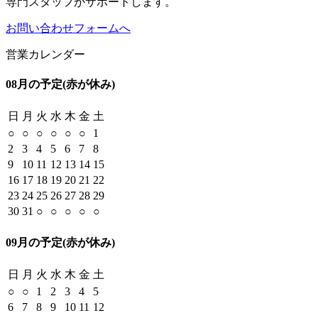
専門スタッフがサポートします。
お問い合わせフォームへ
営業カレンダー
08月の予定
(赤が休み)
日
月
火
水
木
金
土
○
○
○
○
○
○
1
2
3
4
5
6
7
8
9
10
11
12
13
14
15
16
17
18
19
20
21
22
23
24
25
26
27
28
29
30
31
○
○
○
○
○
09月の予定
(赤が休み)
日
月
火
水
木
金
土
○
○
1
2
3
4
5
6
7
8
9
10
11
12