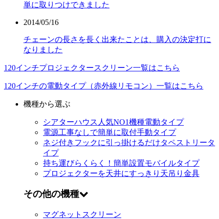
単に取りつけできました
2014/05/16
チェーンの長さを長く出来たことは、購入の決定打に
なりました
120インチプロジェクタースクリーン一覧はこちら
120インチの電動タイプ（赤外線リモコン）一覧はこちら
機種から選ぶ
シアターハウス人気NO1機種
電動タイプ
電源工事なしで簡単に取付
手動タイプ
ネジ付きフックに引っ掛けるだけ
タペストリータ
イプ
持ち運びらくらく！簡単設置
モバイルタイプ
プロジェクターを天井にすっきり
天吊り金具
その他の機種
マグネットスクリーン